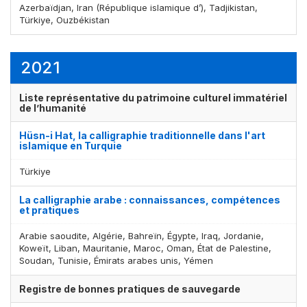
Azerbaïdjan, Iran (République islamique d’), Tadjikistan,
Türkiye, Ouzbékistan
2021
Liste représentative du patrimoine culturel immatériel
de l’humanité
Hüsn-i Hat, la calligraphie traditionnelle dans l'art
Affichage par
et
islamique en Turquie
Türkiye
La calligraphie arabe : connaissances, compétences
et pratiques
Arabie saoudite, Algérie, Bahreïn, Égypte, Iraq, Jordanie,
Koweït, Liban, Mauritanie, Maroc, Oman, État de Palestine,
Soudan, Tunisie, Émirats arabes unis, Yémen
Registre de bonnes pratiques de sauvegarde