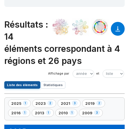
Résultats
:
14
éléments correspondant à 4
régions et 26 pays
Liste des éléments
Statistiques
2025
2023
2021
2019
1
2
3
2
,
,
,
,
1
2
3
2
2016
2013
2010
2009
1
1
1
3
,
,
,
,
élément(s)
élément(s)
élément(s)
élément(s)
1
1
1
3
élément(s)
élément(s)
élément(s)
élément(s)