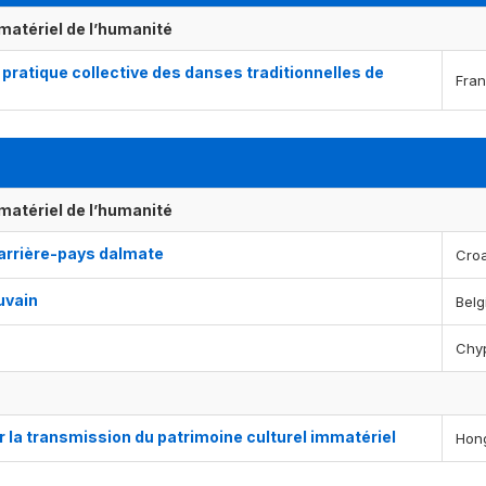
matériel de l’humanité
pratique collective des danses traditionnelles de
Fra
matériel de l’humanité
’arrière-pays dalmate
Croa
uvain
Belg
Chy
 la transmission du patrimoine culturel immatériel
Hong