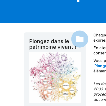
Chaque
expres
Plongez dans le
patrimoine vivant !
En cliq
consen
Vous po
‘
Plonge
élément
Les dos
2003 s
procédu
documen