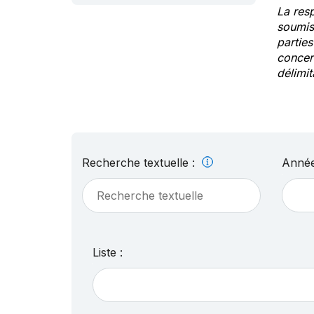
La res
soumis
partie
concern
délimit
Recherche textuelle :
Année
Liste :