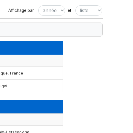
Affichage par
et
ique, France
ugal
nie-Herzégovine