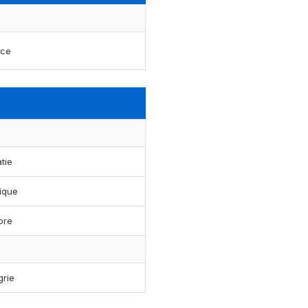
nce
tie
ique
pre
rie