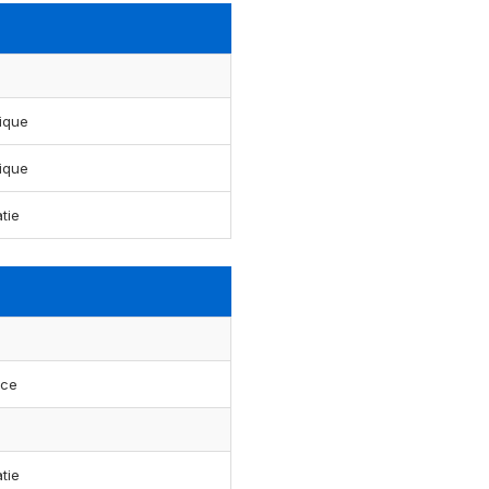
ique
ique
tie
nce
tie