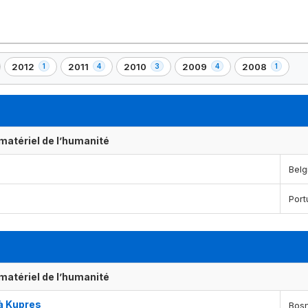
2012
2011
2010
2009
2008
1
4
3
4
1
,
,
,
,
,
1
4
3
4
1
)
élément(s)
élément(s)
élément(s)
élément(s)
élément(s)
matériel de l’humanité
Belg
Port
matériel de l’humanité
 à Kupres
Bos