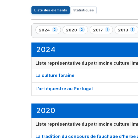
Liste des éléments
Statistiques
2024
2020
2017
2013
2
2
1
1
,
,
,
,
2
2
1
1
élément(s)
élément(s)
élément(s)
élément(s
2024
Liste représentative du patrimoine culturel im
La culture foraine
L’art équestre au Portugal
2020
Liste représentative du patrimoine culturel im
La tradition du concours de fauchage d’herbe