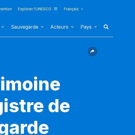
vention
Explorer l'UNESCO
Français
Sauvegarde
Acteurs
Pays
rimoine
gistre de
egarde