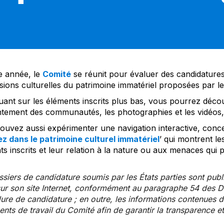
 année, le
Comité
se réunit pour évaluer des candidatures 
sions culturelles du patrimoine immatériel proposées par l
uant sur les éléments inscrits plus bas, vous pourrez décou
tement des communautés, les photographies et les vidéos, a
uvez aussi expérimenter une navigation interactive, concep
z dans le patrimoine culturel immatériel
’ qui montrent le
s inscrits et leur relation à la nature ou aux menaces qui 
siers de candidature soumis par les États parties sont publ
ur son site Internet, conformément au paragraphe 54 des Di
re de candidature ; en outre, les informations contenues da
ts de travail du Comité afin de garantir la transparence et 