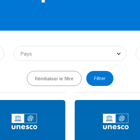
Pays
Filtrer
Réinitialiser le filtre