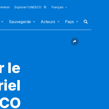
vention
Explorer l'UNESCO
Français
Sauvegarde
Acteurs
Pays
 le
iel
SCO