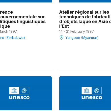
rence
Atelier régional sur les
gouvernementale sur
techniques de fabricat
litiques linguistiques
d'objets laqué en Asie 
rique
l’Est
 March 1997
14 - 21 February 1997
are (Zimbabwe)
Yangoon (Myanmar)