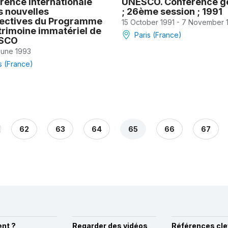
rence internationale
UNESCO. Conference g
s nouvelles
; 26ème session ; 1991
ectives du Programme
15 October 1991 - 7 November 
trimoine immatériel de
Paris (France)
ESCO
 June 1993
s (France)
62
63
64
65
66
67
nt ?
Regarder des vidéos
Références cle