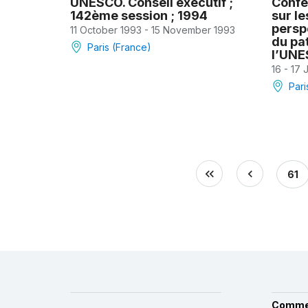
UNESCO. Conseil exécutif ;
Confé
142ème session ; 1994
sur le
persp
11 October 1993 - 15 November 1993
du pa
Paris (France)
l’UN
16 - 17
Pari
61
Comme