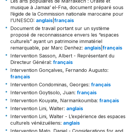
Les arts populaires de Marrakech : Oralité et
musique à Jamaa’ el-Fna, document préparé sous
l’égide de la Commission nationale marocaine pour
l’UNESCO
:
anglais
|
français
Document de travail portant sur un système
proposé de reconnaissance envers les “espaces
culturels” ayant un patrimoine immatériel
remarquable, par Marc Denhez
:
anglais
|
français
Intervention Sasson, Albert - Représentant du
Directeur Général
:
français
Intervention Gonçalves, Fernando Augusto
:
français
Intervention Condominas, Georges
:
français
Intervention Goytisolo, Juan
:
français
Intervention Kouyate, Narmankoumba
:
français
Intervention Lini, Walter
:
anglais
Intervention Lini, Walter - L’expérience des espaces
culturels vénézuéliens
:
anglais
Intervention Mato, Daniel - Considerations for and