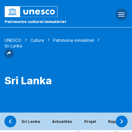
Togg
navi
Patrimoine culturel immatériel
UNESCO
Culture
Patrimoine immatériel
Sri Lanka
Sri Lanka
Sri Lanka
Actualités
Projet
Rapport pér