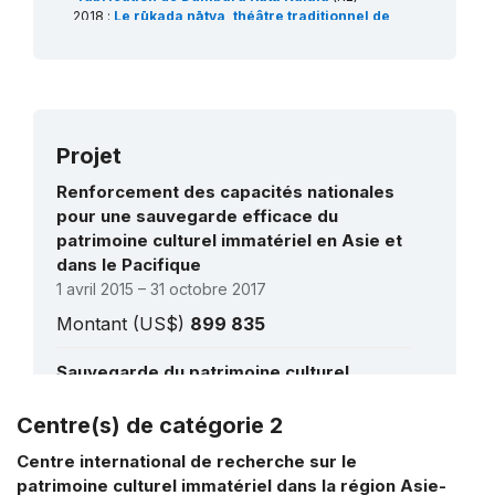
2018 :
Le rūkada nātya, théâtre traditionnel de
marionnettes à fils au Sri Lanka
(RL)
Projet
Renforcement des capacités nationales
pour une sauvegarde efficace du
patrimoine culturel immatériel en Asie et
dans le Pacifique
1 avril 2015 – 31 octobre 2017
Montant (US$)
899 835
Sauvegarde du patrimoine culturel
immatériel à travers le renforcement des
capacités nationales en Asie et dans le
Centre(s) de catégorie 2
Voir tous les projets
Pacifique
1 novembre 2011 – 1 mai 2014
Centre international de recherche sur le
Montant (US$)
1 020 484
patrimoine culturel immatériel dans la région Asie-