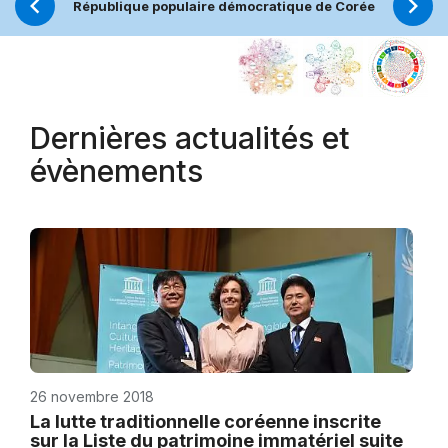
République populaire démocratique de Corée
Actu
Dernières actualités et
évènements
26 novembre 2018
La lutte traditionnelle coréenne inscrite
sur la Liste du patrimoine immatériel suite