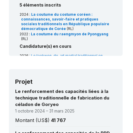
5 éléments inscrits
2024 :
La coutume du costume coréen :
connaissances, savoir-faire et pratiques
sociales traditionnels en République populaire
démocratique de Corée
(RL)
2022 :
La coutume du raengmyon de Pyongyang
(RL)
2018 :
La lutte coréenne traditionnelle
Candidature(s) en cours
(Ssirum/Ssireum)
(RL)
2015 :
La tradition de la préparation du kimchi
2026 :
Le taekwon-do, art martial traditionnel en
dans la République populaire démocratique de
République populaire démocratique de Corée
(RL)
Corée
(RL)
2014 :
Le chant traditionnel Arirang dans la
République populaire démocratique de Corée
(RL)
Projet
Le renforcement des capacités liées à la
technique traditionnelle de fabrication du
céladon de Goryeo
1 octobre 2024 – 31 mars 2025
Montant (US$)
41 767