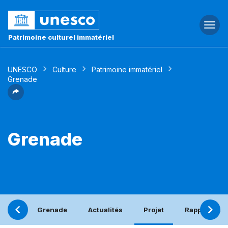
Togg
navi
Patrimoine culturel immatériel
UNESCO
Culture
Patrimoine immatériel
Grenade
Grenade
Grenade
Actualités
Projet
Rapport pér