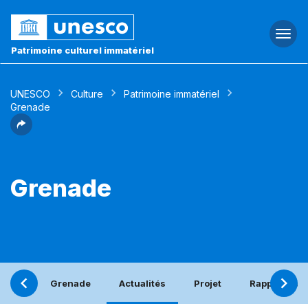
Togg
navi
Patrimoine culturel immatériel
UNESCO
Culture
Patrimoine immatériel
Grenade
Grenade
Grenade
Actualités
Projet
Rapport pér