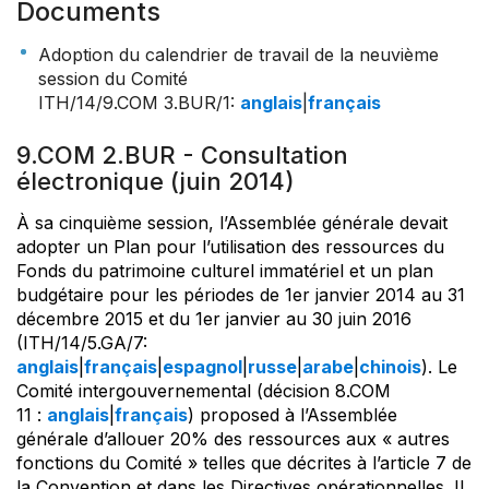
Documents
Adoption du calendrier de travail de la neuvième
session du Comité
ITH/14/9.COM 3.BUR/1
:
anglais
|
français
9.COM 2.BUR - Consultation
électronique (juin 2014)
À sa cinquième session, l’Assemblée générale devait
adopter un Plan pour l’utilisation des ressources du
Fonds du patrimoine culturel immatériel et un plan
budgétaire pour les périodes de 1er janvier 2014 au 31
décembre 2015 et du 1er janvier au 30 juin 2016
(ITH/14/5.GA/7:
anglais
|
français
|
espagnol
|
russe
|
arabe
|
chinois
). Le
Comité intergouvernemental (décision 8.COM
11 :
anglais
|
français
) proposed à l’Assemblée
générale d’allouer 20% des ressources aux « autres
fonctions du Comité » telles que décrites à l’article 7 de
la Convention et dans les Directives opérationnelles. Il