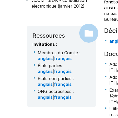
7.COM 1.BUR - consultation
fonctio
electronique (janvier 2012)
ainsi q
ne pas
Bureau
Déci
Ressources
angl
Invitations
:
Membres du Comité :
Doc
anglais
|
français
Adop
États parties :
ITH
anglais
|
français
Adop
États non parties :
ITH
anglais
|
français
Exam
ONG accréditées :
Voir
anglais
|
français
ITH
Util
ress