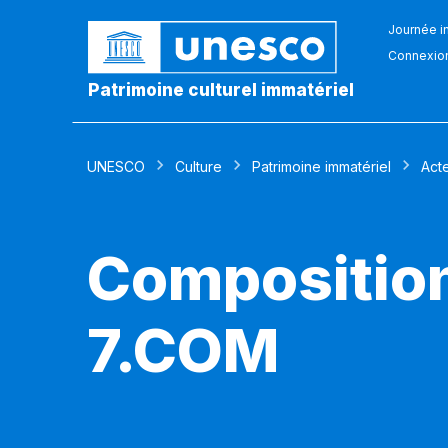
Journée in
Connexio
Patrimoine culturel immatériel
UNESCO
Culture
Patrimoine immatériel
Act
Composition
7.COM