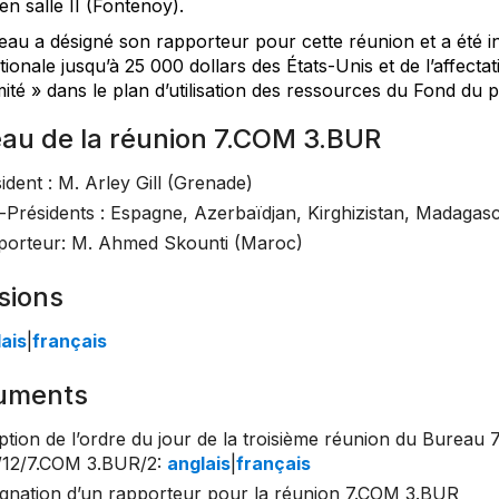
n salle II (Fontenoy).
eau a désigné son rapporteur pour cette réunion et a été 
tionale jusqu’à 25 000 dollars des États-Unis et de l’affect
té » dans le plan d’utilisation des ressources du Fond du p
au de la réunion 7.COM 3.BUR
ident : M. Arley Gill (Grenade)
-Présidents : Espagne, Azerbaïdjan, Kirghizistan, Madagas
porteur: M. Ahmed Skounti (Maroc)
sions
ais
|
français
uments
tion de l’ordre du jour de la troisième réunion du Bureau
/12/7.COM 3.BUR/2
:
anglais
|
français
gnation d’un rapporteur pour la réunion 7.COM 3.BUR