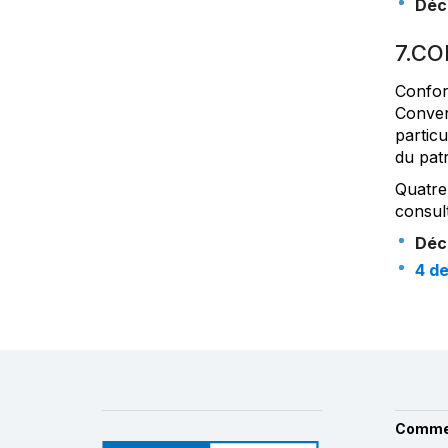
Déc
7.CO
Confor
Conven
particu
du pat
Quatre
consult
Déc
4 d
Comme