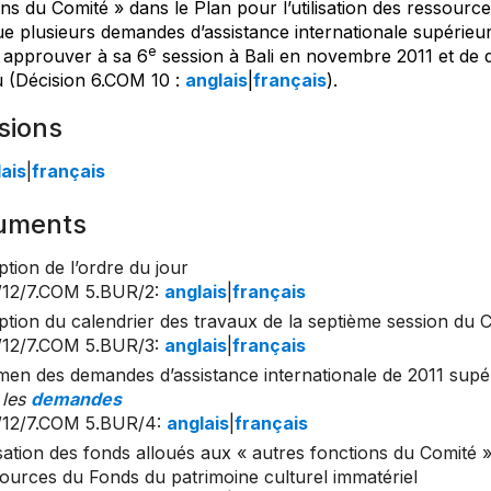
ns du Comité » dans le Plan pour l’utilisation des ressourc
ue plusieurs demandes d’assistance internationale supérieu
e
 approuver à sa 6
session à Bali en novembre 2011 et de d
 (Décision 6.COM 10 :
anglais
|
français
).
sions
ais
|
français
uments
tion de l’ordre du jour
/12/7.COM 5.BUR/2
:
anglais
|
français
tion du calendrier des travaux de la septième session du 
/12/7.COM 5.BUR/3
:
anglais
|
français
en des demandes d’assistance internationale de 2011 supér
 les
demandes
/12/7.COM 5.BUR/4
:
anglais
|
français
isation des fonds alloués aux « autres fonctions du Comité » 
ources du Fonds du patrimoine culturel immatériel