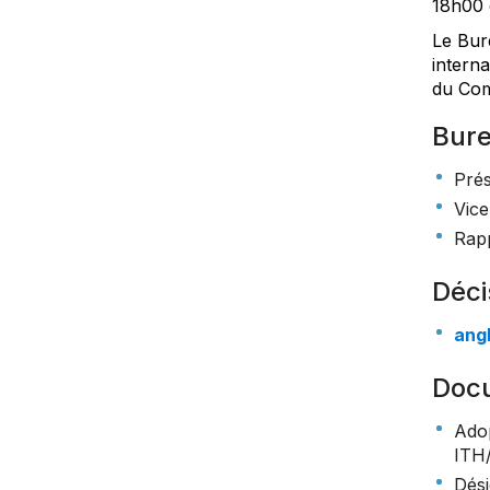
18h00 e
Le Bur
interna
du Comi
Bure
Prés
Vice
Rap
Déci
angl
Doc
Adop
ITH
Dési