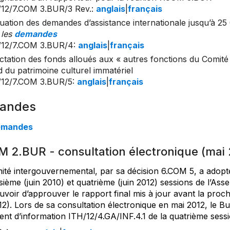
/12/7.COM 3.BUR/3 Rev.
:
anglais
|
français
uation des demandes d’assistance internationale jusqu’à 25 
 les
demandes
/12/7.COM 3.BUR/4
:
anglais
|
français
ctation des fonds alloués aux « autres fonctions du Comité 
 du patrimoine culturel immatériel
/12/7.COM 3.BUR/5
:
anglais
|
français
andes
emandes
M 2.BUR - consultation électronique (mai 
té intergouvernemental, par sa décision 6.COM 5, a adopté 
isième (juin 2010) et quatrième (juin 2012) sessions de l’A
uvoir d’approuver le rapport final mis à jour avant la proc
12). Lors de sa consultation électronique en mai 2012, le 
nt d’information ITH/12/4.GA/INF.4.1 de la quatrième sessi