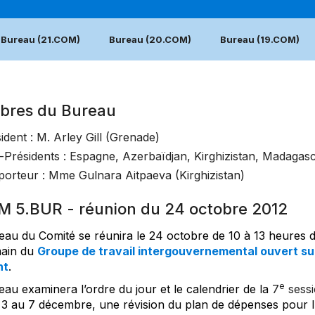
Bureau (21.COM)
Bureau (20.COM)
Bureau (19.COM)
res du Bureau
ident : M. Arley Gill (Grenade)
-Présidents : Espagne, Azerbaïdjan, Kirghizistan, Madagas
orteur : Mme Gulnara Aitpaeva (Kirghizistan)
M 5.BUR - réunion du 24 octobre 2012
eau du Comité se réunira le 24 octobre de 10 à 13 heures da
ain du
Groupe de travail intergouvernemental ouvert sur
nt
.
e
au examinera l’ordre du jour et le calendrier de la
7
sessi
 3 au 7 décembre, une révision du plan de dépenses pour l’u