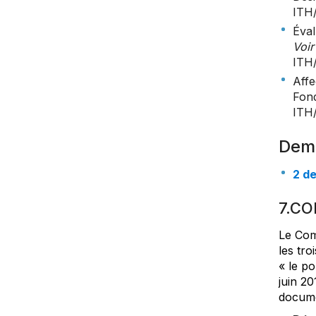
ITH
Éval
Voir
ITH
Affe
Fond
ITH
Dem
2 d
7.CO
Le Comi
les tro
« le po
juin 20
docume