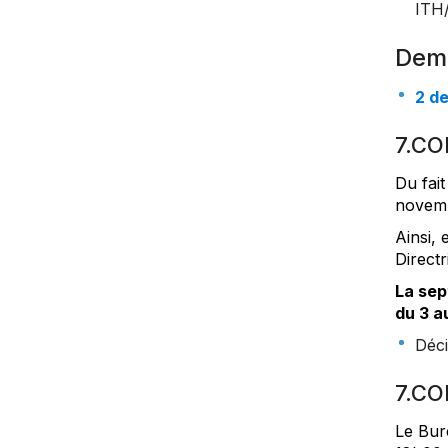
ITH
Dem
2 d
7.CO
Du fai
novemb
Ainsi, 
Directr
La sep
du 3 a
Déci
7.CO
Le Bur