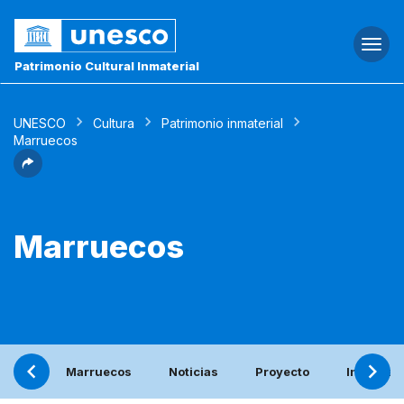
Togg
navi
Patrimonio Cultural Inmaterial
UNESCO
Cultura
Patrimonio inmaterial
Marruecos
Marruecos
Marruecos
Noticias
Proyecto
Informe p