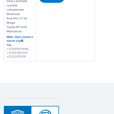
Dhar Lamhalla
Lazaret
Lotissement
Mouhoub
Rue A5n 21 1er
étage
Oujda BP 644
Marruecos
Web:
https://www.a
rhpom.org
Tel.:
+212661829468;
+212663853511;
+21253674128