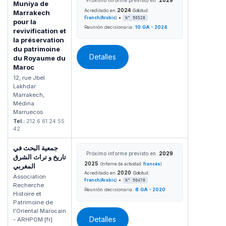
Muniya de
2024
Acreditado en
(Solicitud:
Marrakech
•
French/Arabic
)
N° 90528
pour la
Reunión decisionaria:
10.GA - 2024
revivification et
la préservation
du patrimoine
Detalles
du Royaume du
Maroc
12, rue Jbel
Lakhdar
Marrakech,
Médina
Marruecos
Tel.:
212 6 61 24 55
42
جمعية البحث في
Próximo informe previsto en:
2029
تاريخ و تراث الشرق
2025
(Informe de actividad:
francés
)
المغربي
2020
Acreditado en
(Solicitud:
Association
•
French/Arabic
)
N° 90470
Recherche
Reunión decisionaria:
8.GA - 2020
Histoire et
Patrimoine de
l'Oriental Marocain
Detalles
- ARHPOM [fr]