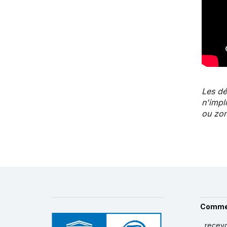
Les dé
n'impl
ou zon
Comme
...recev