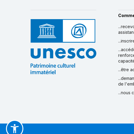
Comme
...recev
assista
...inscr
...accéd
renforc
capacit
...être 
...deman
de l'em
...nous 