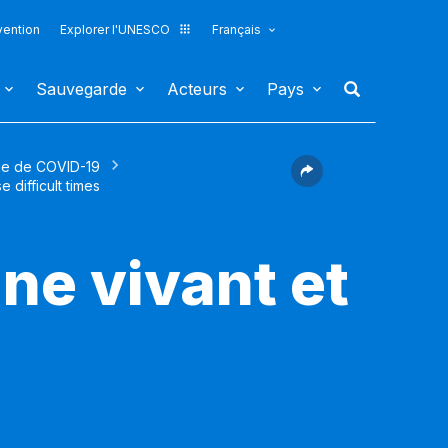
vention
Explorer l'UNESCO
Français
Sauvegarde
Acteurs
Pays
mie de COVID-19
 difficult times
ne vivant et