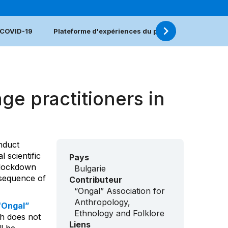
e COVID-19
Plateforme d'expériences du patrimoine vivant fac
ge practitioners in
nduct
l scientific
Pays
 lockdown
Bulgarie
nsequence of
Contributeur
“Ongal” Association for
Anthropology,
“Ongal”
Ethnology and Folklore
ch does not
Liens
ll be