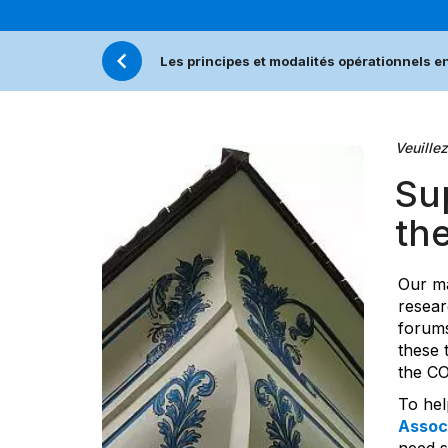
Les principes et modalités opérationnels e
Veuillez
Sup
the
Our ma
resear
forums
these 
the CO
To hel
Assoc
need s