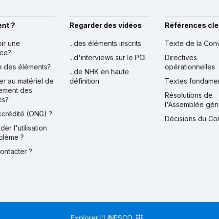
nt ?
Regarder des vidéos
Références cle
oir une
...des éléments inscrits
Texte de la Con
nce?
...d'interviews sur le PCI
Directives
ire des éléments?
opérationnelles
...de NHK en haute
er au matériel de
définition
Textes fondame
ement des
Résolutions de
és?
l'Assemblée gén
accrédité (ONG) ?
Décisions du Co
der l'utilisation
blème ?
contacter ?
Explorer l'UNESCO