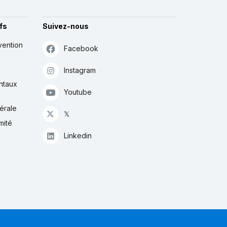
fs
Suivez-nous
vention
Facebook
Instagram
ntaux
Youtube
érale
𝕏
mité
Linkedin