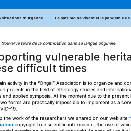
n situations d'urgence
Le patrimoine vivant et la pandémie d
 trouver le texte de la contribution dans sa langue originale.
porting vulnerable herita
se difficult times
in activity in the “Ongal” Association is to organize and co
ch projects in the field of ethnology studies and internationa
 and applied symposia. At the moment due to the present
two forms are practically impossible to implement as a co
VID–19.
p the work of the researchers we shared on our web site
iation
copyright free scientific information, the use of whi
pecial permission in terms of copyright. In case of use it wi