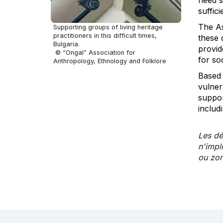
suffic
The As
Supporting groups of living heritage
practitioners in this difficult times,
these 
Bulgaria.
provid
© “Ongal” Association for
for so
Anthropology, Ethnology and Folklore
Based 
vulner
suppor
includi
Les dé
n'impl
ou zon