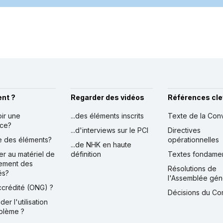
nt ?
Regarder des vidéos
Références cle
oir une
...des éléments inscrits
Texte de la Con
nce?
...d'interviews sur le PCI
Directives
ire des éléments?
opérationnelles
...de NHK en haute
er au matériel de
définition
Textes fondame
ement des
Résolutions de
és?
l'Assemblée gén
accrédité (ONG) ?
Décisions du Co
der l'utilisation
blème ?