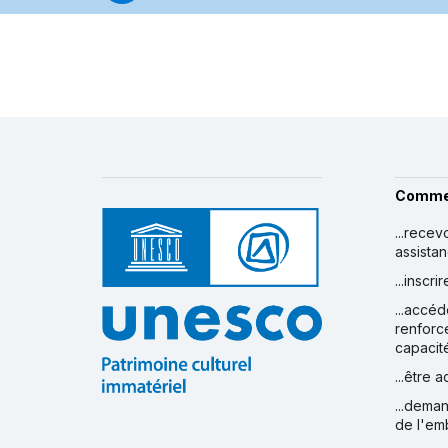
Comme
...recev
assista
...inscr
...accéd
renforc
capacit
...être 
...deman
de l'em