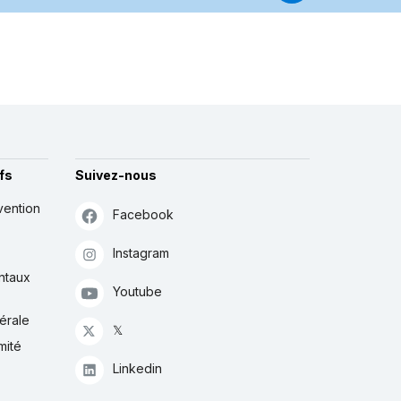
fs
Suivez-nous
vention
Facebook
Instagram
ntaux
Youtube
érale
𝕏
mité
Linkedin