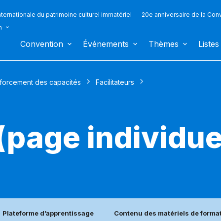
ternationale du patrimoine culturel immatériel
20e anniversaire de la Con
n
Convention
Événements
Thèmes
Listes
forcement des capacités
Facilitateurs
 (page individue
Plateforme d’apprentissage
Contenu des matériels de forma