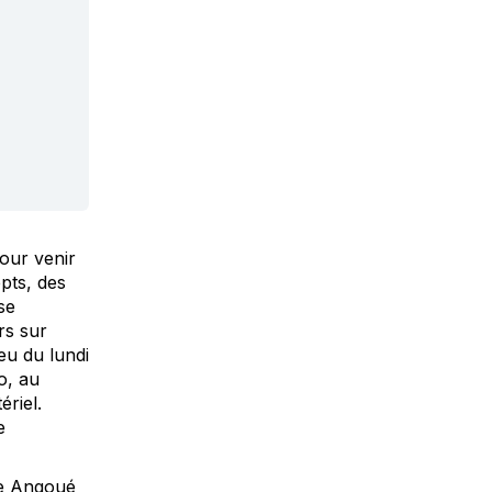
our venir
pts, des
se
rs sur
ieu du lundi
o, au
riel.
e
gée Angoué