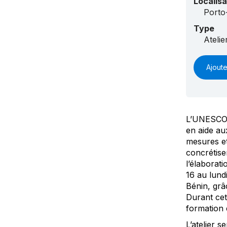
Localisa
Porto
Type
Ateli
Ajoute
L’UNESCO e
en aide au
mesures et
concrétise
l’élaborati
16 au lund
Bénin, grâ
Durant cet
formation 
L’atelier 