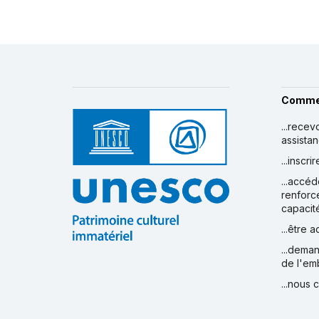
Comme
...recev
assista
...inscr
...accéd
renforc
capacit
...être 
...deman
de l'em
...nous 