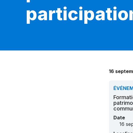
participati
16 septem
ÉVÉNE
Formati
patrimo
commu
Date
16 se