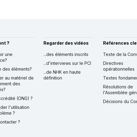
nt ?
Regarder des vidéos
Références cle
oir une
...des éléments inscrits
Texte de la Con
nce?
...d'interviews sur le PCI
Directives
ire des éléments?
opérationnelles
...de NHK en haute
er au matériel de
définition
Textes fondame
ement des
Résolutions de
és?
l'Assemblée gén
accrédité (ONG) ?
Décisions du Co
der l'utilisation
blème ?
contacter ?