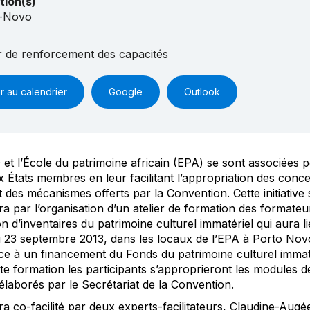
tion(s)
-Novo
er de renforcement des capacités
r au calendrier
Google
Outlook
t l’École du patrimoine africain (EPA) se sont associées p
x États membres en leur facilitant l’appropriation des conce
 des mécanismes offerts par la Convention. Cette initiative 
ra par l’organisation d’un atelier de formation des formateu
on d’inventaires du patrimoine culturel immatériel qui aura l
i 23 septembre 2013, dans les locaux de l’EPA à Porto Nov
ce à un financement du Fonds du patrimoine culturel immaté
te formation les participants s’approprieront les modules d
élaborés par le Secrétariat de la Convention.
sera co-facilité par deux experts-facilitateurs, Claudine-Au