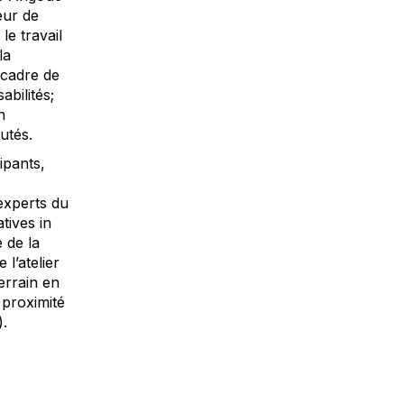
eur de
le travail
la
 cadre de
abilités;
n
utés.
ipants,
experts du
tives in
e de la
l’atelier
errain en
 proximité
).