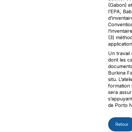
(Gabon) et
l’EPA, Baba
d’inventai
Convention
l’inventai
(3) méthod
applicatio
Un travail
dont les c
documentat
Burkina Fa
situ. L’ate
formation 
sera assur
s’appuyant
de Porto N
Retour