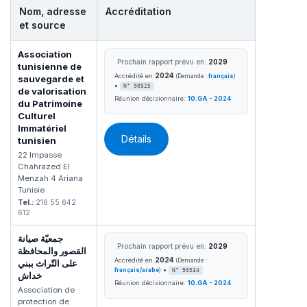
Nom, adresse
Accréditation
et source
Association
Prochain rapport prévu en:
2029
tunisienne de
2024
Accrédité en
(Demande :
français
)
sauvegarde et
•
N° 90525
de valorisation
Réunion décisionnaire:
10.GA - 2024
du Patrimoine
Culturel
Immatériel
Détails
tunisien
22 Impasse
Chahrazed El
Menzah 4 Ariana
Tunisie
Tel.:
216 55 642
612
جمعيّة صيانة
Prochain rapport prévu en:
2029
القصور والمحافظة
2024
Accrédité en
(Demande :
على التّراث ببني
•
français/arabe
)
N° 90534
خداش
Réunion décisionnaire:
10.GA - 2024
Association de
protection de