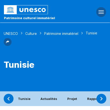
Togg
navi
Patrimoine culturel immatériel
Tunisie
UNESCO
Culture
Patrimoine immatériel
Tunisie
Tunisie
Actualités
Projet
Rapport pério