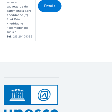
ksour et
Détails
sauvegarde du
patrimoine à Béni
Kheddache [fr]
Souk Béni
Kheddache
4110 Medenine
Tunisie
Tel.:
216 29408392