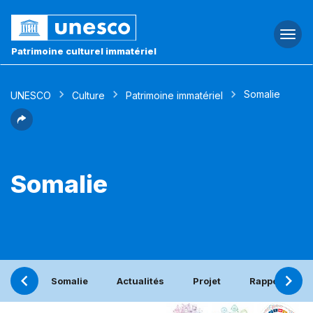
Togg
navi
Patrimoine culturel immatériel
Somalie
UNESCO
Culture
Patrimoine immatériel
Somalie
Somalie
Actualités
Projet
Rapport péri