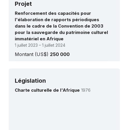
Projet
Renforcement des capacités pour
l'élaboration de rapports périodiques
dans le cadre de la Convention de 2003
pour la sauvegarde du patrimoine culturel
immatériel en Afrique
1 juillet 2023 – 1 juillet 2024
Montant (US$)
250 000
Renforcement des capacités pour la
sauvegarde du patrimoine culturel
Voir tous les projets
immatériel en Afrique de l'Est
Législation
9 août 2026 – 9 août 2026
Charte culturelle de l'Afrique
1976
Montant (US$)
59 571
Renforcement des capacités pour la
sauvegarde du patrimoine culturel
immatériel en Afrique de l'Est
9 août 2026 – 9 août 2026