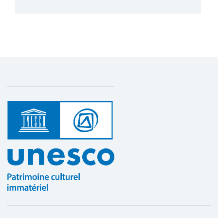
Montant (US$)
51 114
Sauvegarde des arts du spectacle
Plus de détails
traditionnels de Somalie
1 avril 2008 – 1 mars 2009
Montant (US$)
40 000