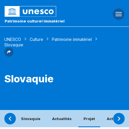
Togg
navi
Patrimoine culturel immatériel
UNESCO
Culture
Patrimoine immatériel
Slovaquie
Slovaquie
Slovaquie
Actualités
Projet
Activités b