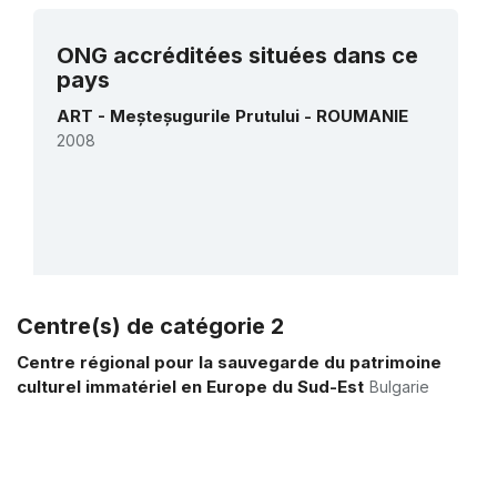
refugiées d'Ukraine dans les cinq pays
voisins : Hongrie, Moldavie, Pologne,
Voir tous les projets
Roumanie et Slovaquie
ONG accréditées situées dans ce
1 avril 2022 – 1 septembre 2022
pays
Montant (US$)
57 800
ART - Meșteșugurile Prutului - ROUMANIE
2008
2018 - Année européenne du patrimoine
culturel : Engager les jeunes pour une
Europe inclusive et durable
1 janvier 2019 – 30 juin 2021
Montant (US$)
349 650
Centre(s) de catégorie 2
Plus de détails
Centre régional pour la sauvegarde du patrimoine
culturel immatériel en Europe du Sud-Est
Bulgarie