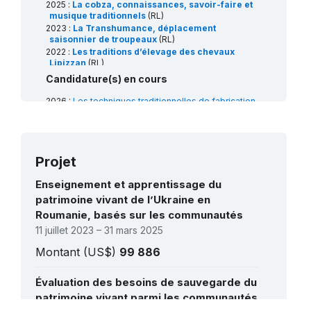
2025 :
La cobza, connaissances, savoir-faire et
musique traditionnels
(RL)
2023 :
La Transhumance, déplacement
saisonnier de troupeaux
(RL)
2022 :
Les traditions d’élevage des chevaux
Lipizzan
(RL)
2022 :
L’art de la blouse traditionnelle avec
Candidature(s) en cours
broderie sur l'épaule (altiţă), élément de
l’identité culturelle en Roumanie et en
2026 :
Les techniques traditionnelles de fabrication
République de Moldova
(RL)
du yaourt et les pratiques sociales associées
(RL)
2017 :
Les pratiques culturelles associées au 1er
2026 :
La Transhumance, déplacement saisonnier de
Mars
(RL)
troupeaux
(RL)
2016 :
L’artisanat traditionnel du tapis mural en
Roumanie et en République de Moldova
(RL)
Projet
2015 :
Les danses des garçons en Roumanie
(RL)
2013 :
Le colindat de groupe d’hommes, rituel de
Enseignement et apprentissage du
Noël
(RL)
patrimoine vivant de l’Ukraine en
2012 :
Le savoir-faire de la céramique
Roumanie, basés sur les communautés
traditionnelle de Horezu
(RL)
2009 :
La Doïna
(RL)
11 juillet 2023 – 31 mars 2025
2008 :
Le rituel du Căluş
(RL)
Montant (US$)
99 886
Évaluation des besoins de sauvegarde du
patrimoine vivant parmi les communautés