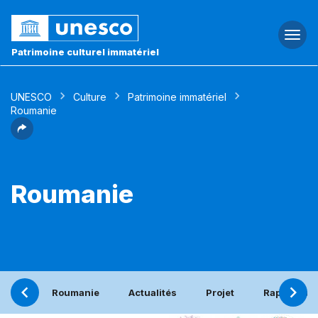
Togg
navi
Patrimoine culturel immatériel
UNESCO
Culture
Patrimoine immatériel
Roumanie
Roumanie
Roumanie
Actualités
Projet
Rapport pé