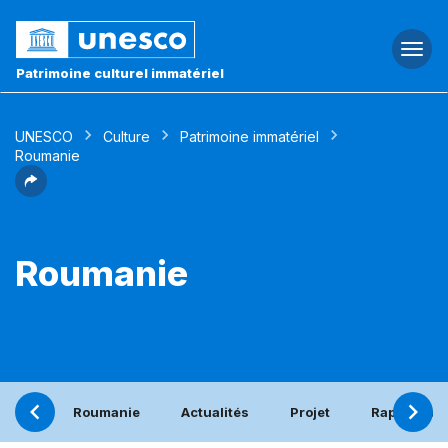
Togg
navi
Patrimoine culturel immatériel
UNESCO
Culture
Patrimoine immatériel
Roumanie
Roumanie
Roumanie
Actualités
Projet
Rapport pé