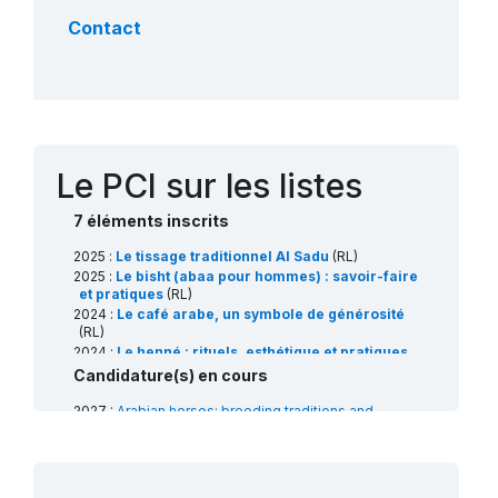
Contact
Le PCI sur les listes
7 éléments inscrits
2025 :
Le tissage traditionnel Al Sadu
(RL)
2025 :
Le bisht (abaa pour hommes) : savoir-faire
et pratiques
(RL)
2024 :
Le café arabe, un symbole de générosité
(RL)
2024 :
Le henné : rituels, esthétique et pratiques
sociales
(RL)
Candidature(s) en cours
2022 :
Les connaissances, savoir-faire,
traditions et pratiques associés au palmier
2027 :
Arabian horses: breeding traditions and
dattier
(RL)
associated arts
(RL)
2021 :
La fauconnerie, un patrimoine humain
2027 :
The Nabati Arabic poetry: an oral expressive
vivant
(RL)
art
(RL)
2015 :
Le Majlis, un espace culturel et social
(RL)
2026 :
Al Ardha, danse traditionnelle qatarie
(RL)