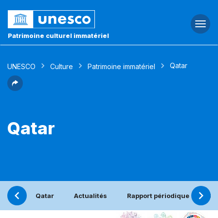
Togg
navi
Patrimoine culturel immatériel
Qatar
UNESCO
Culture
Patrimoine immatériel
Qatar
Qatar
Actualités
Rapport périodique
Co