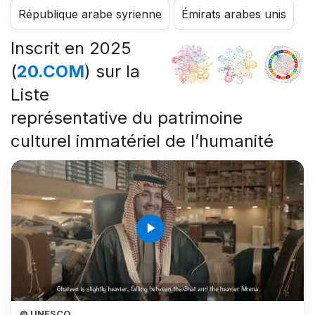
République arabe syrienne
Émirats arabes unis
Inscrit en 2025
(
20.COM
) sur la
Liste
représentative du patrimoine
culturel immatériel de l’humanité
play_arrow
© UNESCO