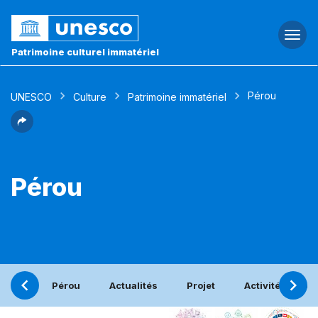
Togg
navi
Patrimoine culturel immatériel
Pérou
UNESCO
Culture
Patrimoine immatériel
Pérou
Pérou
Actualités
Projet
Activités bénéf