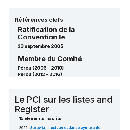
Sur des éléments de la liste
de sauvegarde urgente
Plus de détails
Références clefs
Esuwa, prières chantées en Harakbut
Ratification de la
des Wachiperi du Pérou
Convention le
2011
____
23 septembre 2005
Membre du Comité
Pérou (2006 - 2010)
Pérou (2012 - 2016)
Pérou (2020 - 2024)
Contact
Le PCI sur les listes and
Register
15 éléments inscrits
2025 :
Sarawja, musique et danse aymara de