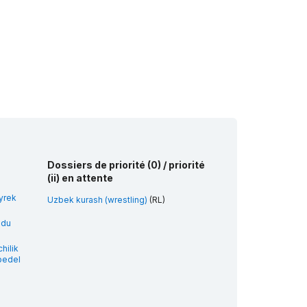
de Corée
Dossiers de priorité (0) / priorité
(ii) en attente
yrek
Uzbek kurash (wrestling)
(RL)
 du
hilik
 bedel