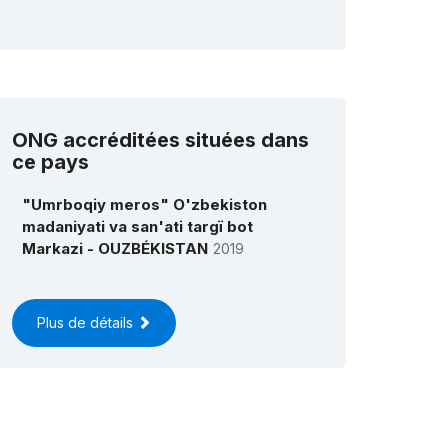
ONG accréditées situées dans
ce pays
"Umrboqiy meros" O'zbekiston
madaniyati va san'ati targï bot
Markazi - OUZBÉKISTAN
2019
Plus de détails