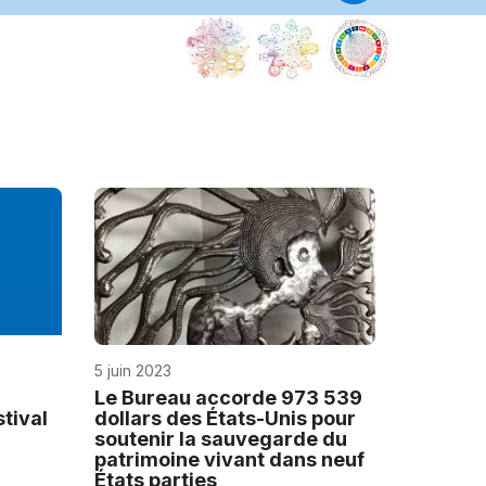
Centre(s
de
catégori
2
Centre
internatio
de
recherch
sur
le
patrimoin
culturel
immatérie
5 juin 2023
dans
la
Le Bureau accorde 973 539
tival
dollars des États-Unis pour
région
soutenir la sauvegarde du
Asie-
patrimoine vivant dans neuf
Pacifique
États parties