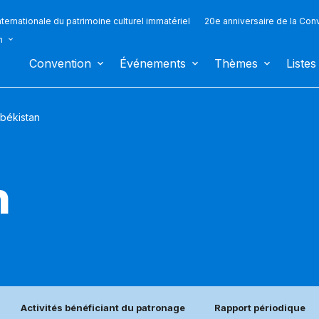
ternationale du patrimoine culturel immatériel
20e anniversaire de la Con
n
Convention
Événements
Thèmes
Listes
békistan
n
Activités bénéficiant du patronage
Rapport périodique