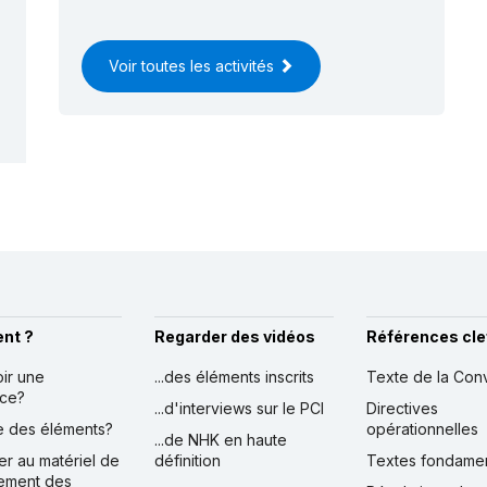
)
9 :
Le Katta Ashula
(RL)
8 :
L’espace culturel du district de
Voir toutes les activités
ysun
(RL)
8 :
La musique Shashmaqom
(RL)
nt ?
Regarder des vidéos
Références cle
oir une
...des éléments inscrits
Texte de la Con
nce?
...d'interviews sur le PCI
Directives
ire des éléments?
opérationnelles
...de NHK en haute
er au matériel de
définition
Textes fondame
ement des