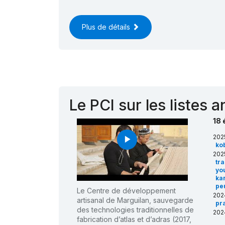
Plus de détails
Le PCI sur les listes 
18 
202
play_arrow
ko
202
tra
you
ka
pe
Le Centre de développement
202
artisanal de Marguilan, sauvegarde
pr
des technologies traditionnelles de
202
fabrication d’atlas et d’adras (2017,
No