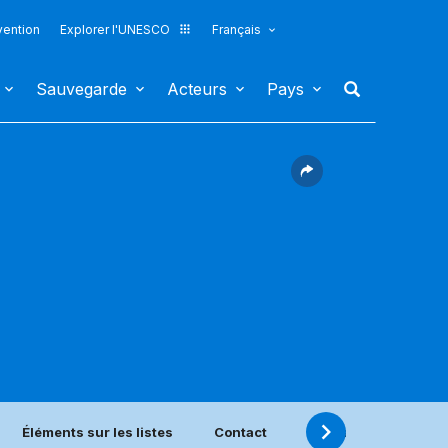
vention
Explorer l'UNESCO
Français
Sauvegarde
Acteurs
Pays
Éléments sur les listes
Contact
ONG accréditées sit