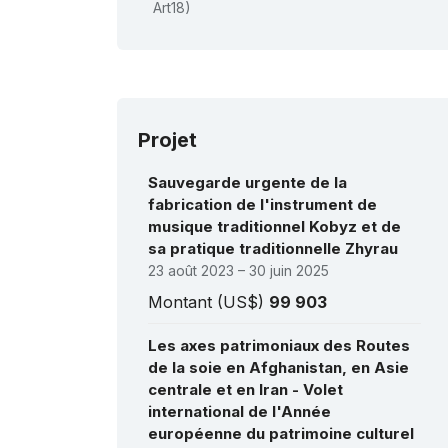
No
Art18)
Na
202
Ou
202
tra
202
Tə
Projet
Na
202
an
Sauvegarde urgente de la
Mo
fabrication de l'instrument de
Ap
Na
musique traditionnel Kobyz et de
202
sa pratique traditionnelle Zhyrau
pro
23 août 2023 – 30 juin 2025
po
2021
Montant (US$)
99 903
202
201
Les axes patrimoniaux des Routes
201
ar
de la soie en Afghanistan, en Asie
des
centrale et en Iran - Volet
fab
international de l'Année
201
pa
européenne du patrimoine culturel
201