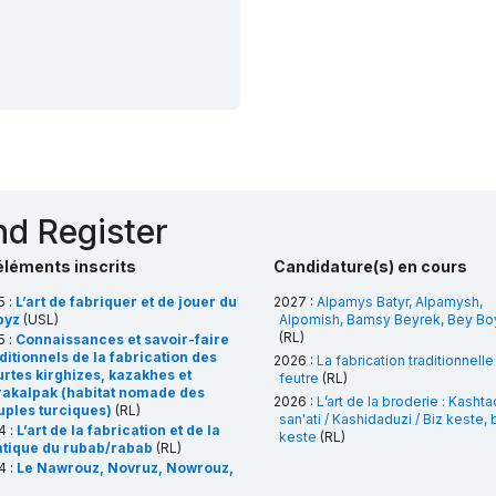
and Register
éléments inscrits
Candidature(s) en cours
5 :
L’art de fabriquer et de jouer du
2027 :
Alpamys Batyr, Alpamysh,
byz
(USL)
Alpomish, Bamsy Beyrek, Bey Bo
(RL)
5 :
Connaissances et savoir-faire
ditionnels de la fabrication des
2026 :
La fabrication traditionnelle
rtes kirghizes, kazakhes et
feutre
(RL)
rakalpak (habitat nomade des
2026 :
L’art de la broderie : Kashtac
uples turciques)
(RL)
san'ati / Kashidaduzi / Biz keste,
4 :
L’art de la fabrication et de la
keste
(RL)
atique du rubab/rabab
(RL)
4 :
Le Nawrouz, Novruz, Nowrouz,
wrouz, Nawrouz, Nauryz, Nooruz,