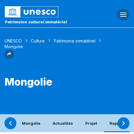
Togg
navi
Patrimoine culturel immatériel
UNESCO
Culture
Patrimoine immatériel
Mongolie
Mongolie
Mongolie
Actualités
Projet
Rapport pér