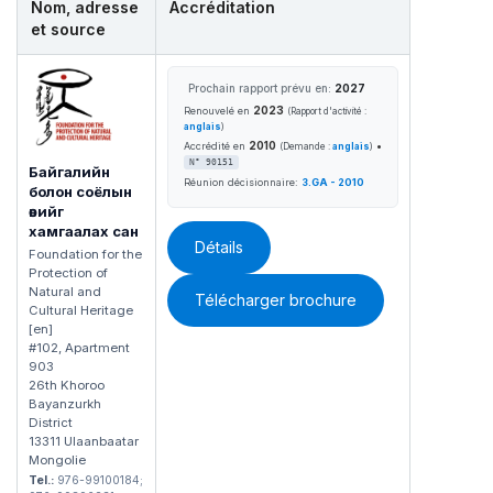
Nom, adresse
Accréditation
et source
Prochain rapport prévu en:
2027
2023
Renouvelé en
(Rapport d'activité :
anglais
)
2010
•
Accrédité en
(Demande :
anglais
)
N° 90151
Байгалийн
Réunion décisionnaire:
3.GA - 2010
болон соёлын
өвийг
хамгаалах сан
Détails
Foundation for the
Protection of
Natural and
Télécharger brochure
Cultural Heritage
[en]
#102, Apartment
903
26th Khoroo
Bayanzurkh
District
13311 Ulaanbaatar
Mongolie
Tel.:
976-99100184;