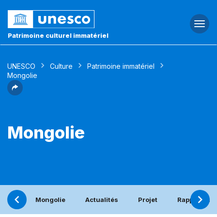
Togg
navi
Patrimoine culturel immatériel
UNESCO
Culture
Patrimoine immatériel
Mongolie
Mongolie
Mongolie
Actualités
Projet
Rapport pér