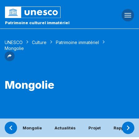
Togg
navi
Patrimoine culturel immatériel
UNESCO
Culture
Patrimoine immatériel
Mongolie
Mongolie
Mongolie
Actualités
Projet
Rapport pér