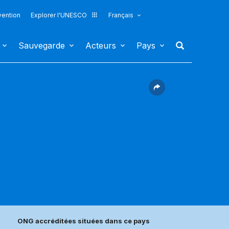
vention
Explorer l'UNESCO
Français
Sauvegarde
Acteurs
Pays
ONG accréditées situées dans ce pays