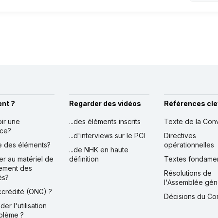
nt ?
Regarder des vidéos
Références cle
oir une
...des éléments inscrits
Texte de la Con
nce?
...d'interviews sur le PCI
Directives
ire des éléments?
opérationnelles
...de NHK en haute
er au matériel de
définition
Textes fondame
ement des
Résolutions de
és?
l'Assemblée gén
accrédité (ONG) ?
Décisions du Co
der l'utilisation
blème ?