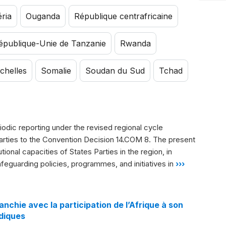
éria
Ouganda
République centrafricaine
épublique-Unie de Tanzanie
Rwanda
chelles
Somalie
Soudan du Sud
Tchad
riodic reporting under the revised regional cycle
rties to the Convention Decision 14.COM 8. The present
ional capacities of States Parties in the region, in
feguarding policies, programmes, and initiatives in
›››
nchie avec la participation de l’Afrique à son
odiques