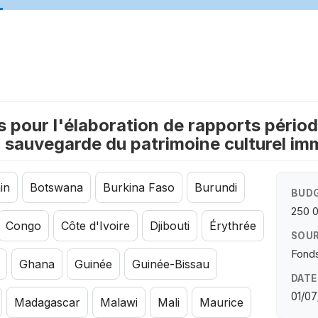
pour l'élaboration de rapports périodi
sauvegarde du patrimoine culturel imm
in
Botswana
Burkina Faso
Burundi
BUDG
250 
Congo
Côte d'Ivoire
Djibouti
Érythrée
SOUR
Fonds
Ghana
Guinée
Guinée-Bissau
DATE
01/07
Madagascar
Malawi
Mali
Maurice