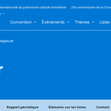
ternationale du patrimoine culturel immatériel
20e anniversaire de la Con
n
Convention
Événements
Thèmes
Listes
agascar
r
Rapport périodique
Éléments sur les listes
Contact