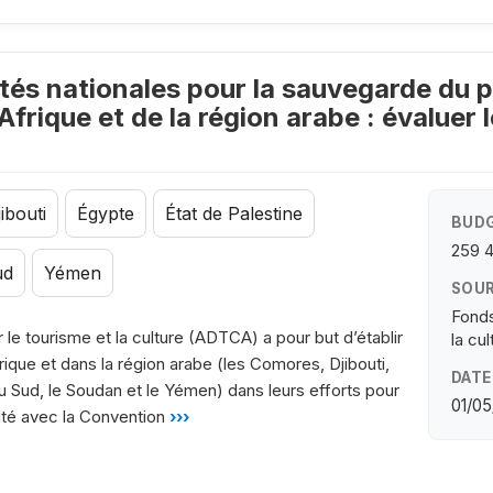
és nationales pour la sauvegarde du p
Afrique et de la région arabe : évaluer
ibouti
Égypte
État de Palestine
BUDG
259 
ud
Yémen
SOUR
Fonds
r le tourisme et la culture (ADTCA) a pour but d’établir
la cu
rique et dans la région arabe (les Comores, Djibouti,
DATE
u Sud, le Soudan et le Yémen) dans leurs efforts pour
01/05
ité avec la Convention
›››