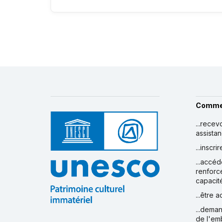
Comme
...recev
assista
...inscr
...accéd
renforc
capacit
...être 
...deman
de l'em