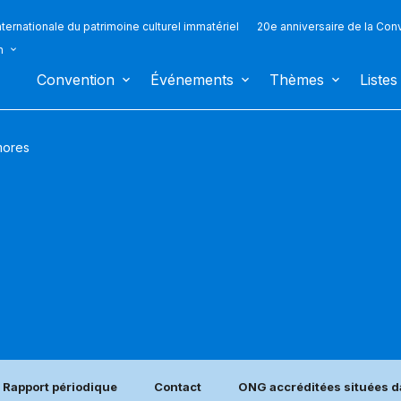
ternationale du patrimoine culturel immatériel
20e anniversaire de la Con
n
Convention
Événements
Thèmes
Listes
ores
Rapport périodique
Contact
ONG accréditées situées d