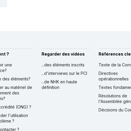
nt ?
Regarder des vidéos
Références cle
oir une
...des éléments inscrits
Texte de la Con
nce?
...d'interviews sur le PCI
Directives
ire des éléments?
opérationnelles
...de NHK en haute
er au matériel de
définition
Textes fondame
ement des
Résolutions de
és?
l'Assemblée gén
accrédité (ONG) ?
Décisions du Co
der l'utilisation
blème ?
contacter ?