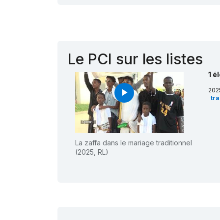
Le PCI sur les listes
1 é
202
play_arrow
tra
La zaffa dans le mariage traditionnel
(2025, RL)