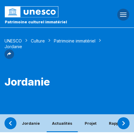
Togg
navi
Patrimoine culturel immatériel
UNESCO
Culture
Patrimoine immatériel
Jordanie
Jordanie
Jordanie
Actualités
Projet
Rapport pér