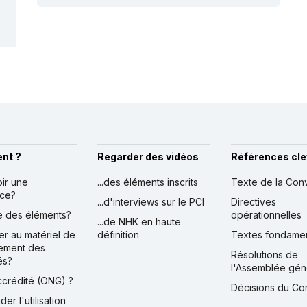
nt ?
Regarder des vidéos
Références cle
oir une
...des éléments inscrits
Texte de la Con
nce?
...d'interviews sur le PCI
Directives
ire des éléments?
opérationnelles
...de NHK en haute
er au matériel de
définition
Textes fondame
ement des
Résolutions de
és?
l'Assemblée gén
accrédité (ONG) ?
Décisions du Co
der l'utilisation