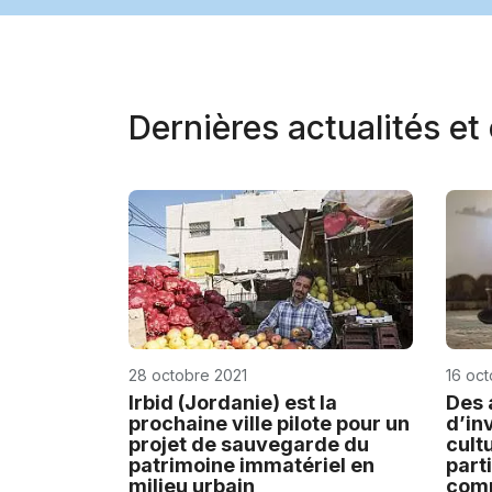
Dernières actualités e
28 octobre 2021
16 oc
Irbid (Jordanie) est la
Des 
prochaine ville pilote pour un
d’in
projet de sauvegarde du
cult
patrimoine immatériel en
part
milieu urbain
comm