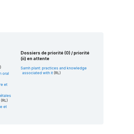
Dossiers de priorité (0) / priorité
(ii) en attente
)
Samh plant: practices and knowledge
associated with it
(RL)
n oral
re et
gétales
(RL)
ue et