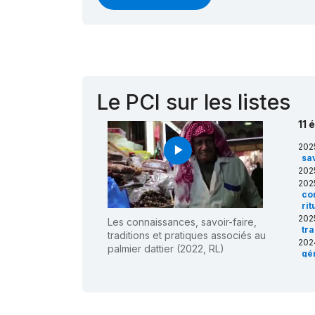
Le PCI sur les listes
11 
202
play_arrow
sav
202
202
co
ri
202
Les connaissances, savoir-faire,
tra
traditions et pratiques associés au
202
palmier dattier (2022, RL)
gé
202
pr
202
ban
soc