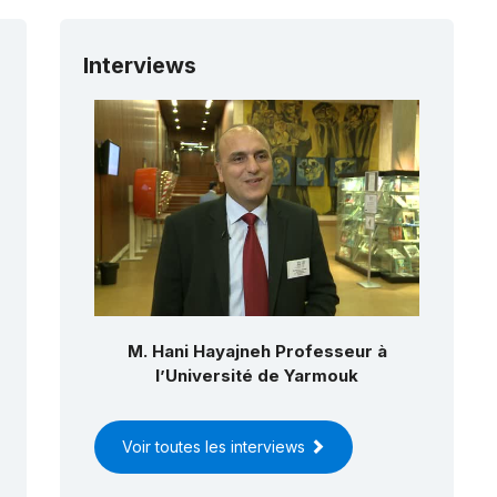
2 :
Les connaissances, savoir-
re, traditions et pratiques
sociés au palmier dattier
(RL)
Interviews
 :
La calligraphie arabe :
nnaissances, compétences et
atiques
(RL)
8 :
L’As-Samer en Jordanie
(RL)
8 :
L’espace culturel des Bedu de
tra et Wadi Rum
(RL)
M. Hani Hayajneh Professeur à
l’Université de Yarmouk
Voir toutes les interviews