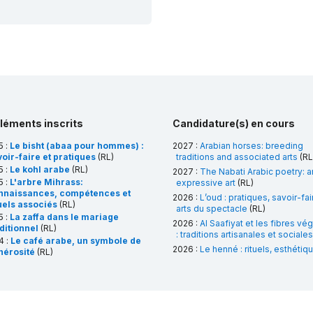
éléments inscrits
Candidature(s) en cours
5 :
Le bisht (abaa pour hommes) :
2027 :
Arabian horses: breeding
oir-faire et pratiques
(RL)
traditions and associated arts
(RL
5 :
Le kohl arabe
(RL)
2027 :
The Nabati Arabic poetry: a
5 :
L'arbre Mihrass:
expressive art
(RL)
nnaissances, compétences et
2026 :
L’oud : pratiques, savoir-fai
tuels associés
(RL)
arts du spectacle
(RL)
5 :
La zaffa dans le mariage
2026 :
Al Saafiyat et les fibres vé
ditionnel
(RL)
: traditions artisanales et sociales
4 :
Le café arabe, un symbole de
2026 :
Le henné : rituels, esthétiq
nérosité
(RL)
pratiques sociales
(RL)
4 :
Le henné : rituels, esthétique et
atiques sociales
(RL)
2 :
Al-Mansaf en Jordanie, un
quet festif et ses significations
iales et culturelles
(RL)