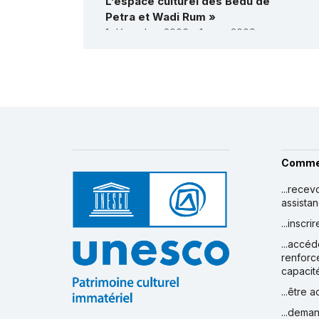
L’espace culturel des Bedu de
Petra et Wadi Rum »
1 décembre 2006 – 1 mars 2009
Montant (US$)
0
Voir tous les projets
Comme
...recev
assista
...inscr
...accéd
renforc
capacit
...être 
...deman