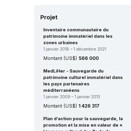
202
fai
as
Projet
2021
co
pr
Inventaire communautaire du
201
patrimoine immatériel dans les
200
zones urbaines
Pe
1 janvier 2018 – 1 décembre 2021
Montant (US$)
566 000
MedLiHer - Sauvegarde du
patrimoine culturel immatériel dans
les pays partenaires
méditerranéens
1 janvier 2009 – 1 janvier 2013
Montant (US$)
1 426 317
Plan d’action pour la sauvegarde, la
promotion et la mise en valeur de «