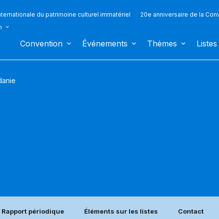
ternationale du patrimoine culturel immatériel
20e anniversaire de la Con
n
Convention
Événements
Thèmes
Listes
danie
Rapport périodique
Éléments sur les listes
Contact