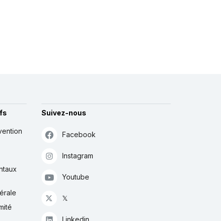
fs
Suivez-nous
vention
Facebook
Instagram
ntaux
Youtube
érale
𝕏
mité
Linkedin