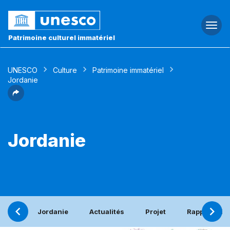
Togg
navi
Patrimoine culturel immatériel
UNESCO
Culture
Patrimoine immatériel
Jordanie
Jordanie
Jordanie
Actualités
Projet
Rapport pér