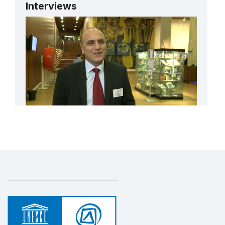
Interviews
Plan d’action pour la sauvegarde, la
promotion et la mise en valeur de «
L’espace culturel des Bedu de Petra et
Wadi Rum »
1 décembre 2006 – 1 mars 2009
Montant (US$)
0
M. Hani Hayajneh Professeur à l’Université
de Yarmouk
Voir toutes les interviews