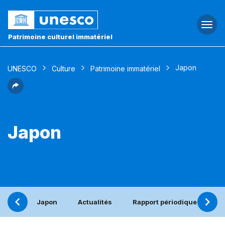
Togg
navi
Patrimoine culturel immatériel
Japon
UNESCO
Culture
Patrimoine immatériel
Japon
Japon
Actualités
Rapport périodique
Él