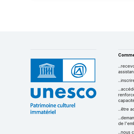
Comme
...recev
assista
...inscr
...accéd
renforc
capacit
...être 
...deman
de l'em
...nous 