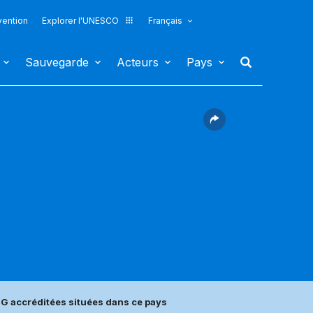
vention
Explorer l'UNESCO
Français
Sauvegarde
Acteurs
Pays
G accréditées situées dans ce pays