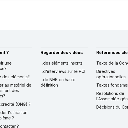
nt ?
Regarder des vidéos
Références cle
oir une
...des éléments inscrits
Texte de la Con
nce?
...d'interviews sur le PCI
Directives
ire des éléments?
opérationnelles
...de NHK en haute
er au matériel de
définition
Textes fondame
ement des
Résolutions de
és?
l'Assemblée gén
accrédité (ONG) ?
Décisions du Co
der l'utilisation
blème ?
contacter ?