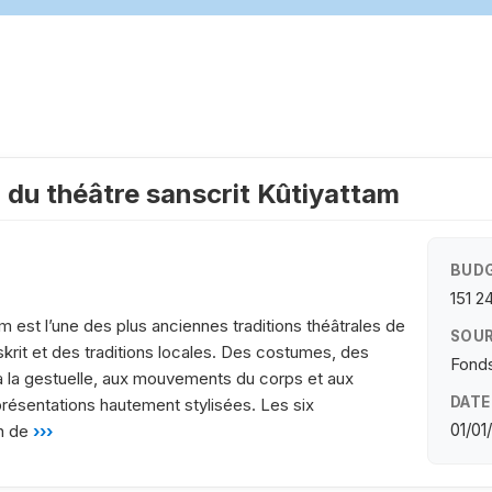
 du théâtre sanscrit Kûtiyattam
BUDG
151 2
am est l’une des plus anciennes traditions théâtrales de
SOUR
skrit et des traditions locales. Des costumes, des
Fonds
à la gestuelle, aux mouvements du corps et aux
DATE
résentations hautement stylisées. Les six
01/01
n de
›››