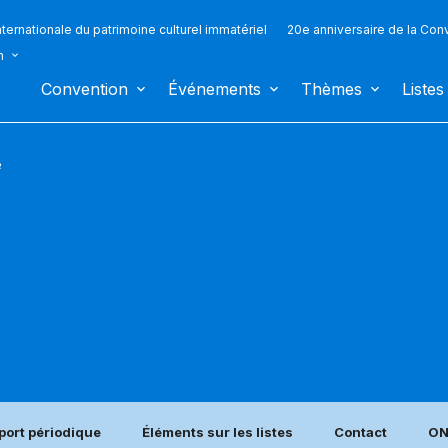
ternationale du patrimoine culturel immatériel
20e anniversaire de la Con
n
Convention
Événements
Thèmes
Listes
e
port périodique
Éléments sur les listes
Contact
ON