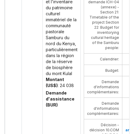
et l'inventaire
demande ICH-04
(annexe) -
du patrimoine
Section 21:
culturel
Timetable of the
immatériel de la
project Section
communauté
22: Budget for
pastorale
inventorying
Samburu du
cultural heritage
of the Samburu
nord du Kenya,
people
:
particulièrement
dans la région
Calendrier
:
de la réserve
de biosphère
Budget
:
du mont Kulal
Montant
Demande
(US$)
: 24 038
d'informations
complémentaires
:
Demande
d'assistance
Demande
(BUR)
d'informations
complémentaires
:
Décision -
décision 10.COM
angl