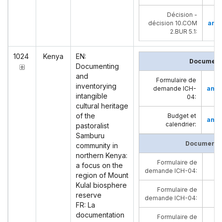
Décision -
décision 10.COM
angl
2.BUR 5.1
:
1024
Kenya
EN:
Documents
Documenting
and
Formulaire de
inventorying
demande ICH-
angl
intangible
04
:
cultural heritage
of the
Budget et
angl
calendrier
:
pastoralist
Samburu
Documents 
community in
northern Kenya:
Formulaire de
a focus on the
demande ICH-04
:
region of Mount
Kulal biosphere
Formulaire de
reserve
demande ICH-04
:
FR: La
documentation
Formulaire de