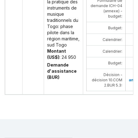
Formulaire de
la pratique des
demande ICH-04
instruments de
(annexe) -
musique
budget
:
traditionnels du
Togo: phase
Budget
:
pilote dans la
région maritime,
Calendrier
:
sud Togo
Montant
Calendrier
:
(US$)
: 24 950
Budget
:
Demande
d'assistance
Décision -
(BUR)
décision 10.COM
angl
2.BUR 5.3
: