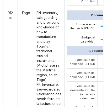
2.BUR 5.2
:
912
Togo
EN: Inventory,
Documents
safeguarding
and promoting
Formulaire de
angl
knowledge of
demande ICH-04
:
how to
manufacture
Budget et
angl
and play
calendrier
:
Togo's
traditional
Documents 
musical
Formulaire de
instruments
demande ICH-04
:
(Pilot phase in
the Maritime
Formulaire de
region, south
demande ICH-04
:
Togo)
FR: Inventaire,
Formulaire de
sauvegarde et
demande ICH-04
valorisation des
(annexe) -
calendrier
:
savoir-faire de
la facture et de