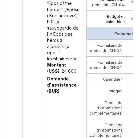
ang
‘Epos of the
demande ICH-04
:
heroes’ (‘Eposi
i Kreshnikëve’)
Budget et
ang
FR: La
calendrier
:
sauvegarde de
l'« Épos des
Documents 
héros »
Formulaire de
albanais («
demande ICH-04
:
eposi i
kreshnikëve »)
Formulaire de
Montant
demande ICH-04
:
(US$)
: 24 800
Demande
Calendrier
:
d'assistance
(BUR)
Budget
:
Demande
d'informations
complémentaires
:
Demande
d'informations
complémentaires
: