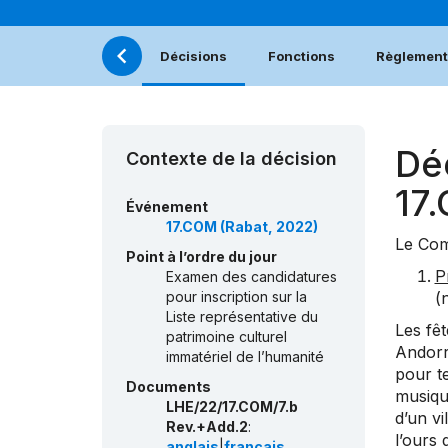
Décisions
Fonctions
Règlement 
Dé
Contexte de la décision
17
Événement
17.COM (Rabat, 2022)
Le Com
Point à l’ordre du jour
P
Examen des candidatures
pour inscription sur la
(
Liste représentative du
Les fêt
patrimoine culturel
Andorr
immatériel de l’humanité
pour te
Documents
musique
LHE/22/17.COM/7.b
d’un vi
Rev.+Add.2
:
l’ours 
anglais
|
français