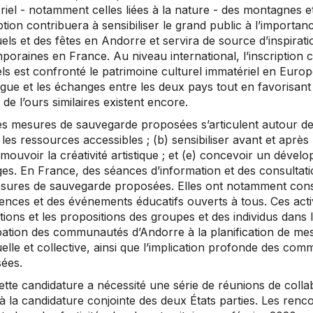
riel - notamment celles liées à la nature - des montagnes e
iption contribuera à sensibiliser le grand public à l’importa
uels et des fêtes en Andorre et servira de source d’inspirati
oraines en France. Au niveau international, l’inscription c
ls est confronté le patrimoine culturel immatériel en Europ
logue et les échanges entre les deux pays tout en favorisa
de l’ours similaires existent encore.
Les mesures de sauvegarde proposées s’articulent autour de
les ressources accessibles ; (b) sensibiliser avant et après le
mouvoir la créativité artistique ; et (e) concevoir un déve
s. En France, des séances d’information et des consultation
sures de sauvegarde proposées. Elles ont notamment consi
nces et des événements éducatifs ouverts à tous. Ces activi
tions et les propositions des groupes et des individus dan
pation des communautés d’Andorre à la planification de mesu
duelle et collective, ainsi que l’implication profonde des 
ées.
ette candidature a nécessité une série de réunions de colla
à la candidature conjointe des deux États parties. Les renco