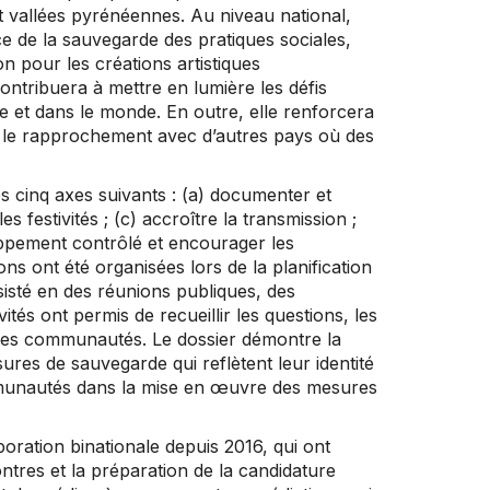
t vallées pyrénéennes. Au niveau national,
nce de la sauvegarde des pratiques sociales,
on pour les créations artistiques
ontribuera à mettre en lumière les défis
e et dans le monde. En outre, elle renforcera
nt le rapprochement avec d’autres pays où des
s cinq axes suivants : (a) documenter et
s festivités ; (c) accroître la transmission ;
loppement contrôlé et encourager les
s ont été organisées lors de la planification
sté en des réunions publiques, des
tés ont permis de recueillir les questions, les
s les communautés. Le dossier démontre la
res de sauvegarde qui reflètent leur identité
communautés dans la mise en œuvre des mesures
boration binationale depuis 2016, qui ont
ntres et la préparation de la candidature