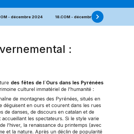
COM - décembre 2024
18.COM - décembre 2023
17.COM
vernemental :
ature
des
fêtes de l´Ours dans les Pyrénées
rimoine culturel immatériel de l’humanité :
a chaîne de montagnes des Pyrénées, situés en
 déguisent en ours et courent dans les rues
ées de danses, de discours en catalan et de
accueillant les spectateurs. Si le style varie
n de l’hiver, la renaissance du printemps (avec
mme et la nature. Après un déclin de popularité