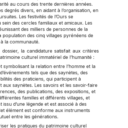
arité au cours des trente dernières années.
 degrés divers, en aidant à l’organisation, en
uites. Les festivités de l’Ours se
u sein des cercles familiaux et amicaux. Les
éunissant des milliers de personnes de la
a population des cinq villages pyrénéens de
e à la communauté.
ossier, la candidature satisfait aux critères
atrimoine culturel immatériel de l’humanité :
t symbolisant la relation entre l’homme et la
t d’événements tels que des saynètes, des
lités des praticiens, qui participent à
t aux saynètes. Les savoirs et les savoir-faire
érences, des publications, des expositions, et
férentes familles et différents villages, et
t issu d’une légende et est associé à des
. Cet élément est conforme aux instruments
utuel entre les générations.
riser les pratiques du patrimoine culturel