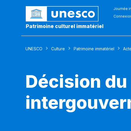
Journée in
Connexio
Patrimoine culturel immatériel
UNESCO
Culture
Patrimoine immatériel
Act
Décision du
intergouver