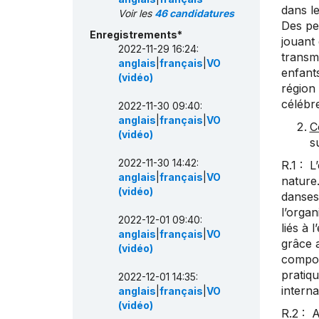
dans le
Voir les
46 candidatures
Des per
Enregistrements*
jouant 
2022-11-29 16:24:
transme
anglais
|
français
|
VO
enfants
(vidéo)
région 
célébr
2022-11-30 09:40:
anglais
|
français
|
VO
C
(vidéo)
s
2022-11-30 14:42:
R.1 : L
anglais
|
français
|
VO
nature.
(vidéo)
danses 
l’organ
2022-12-01 09:40:
liés à 
anglais
|
français
|
VO
grâce a
(vidéo)
comport
pratiqu
2022-12-01 14:35:
interna
anglais
|
français
|
VO
(vidéo)
R.2 : A