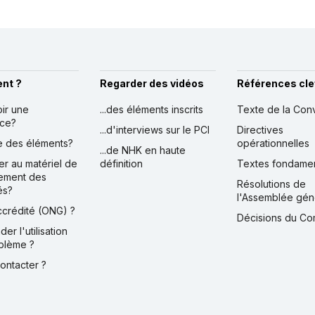
nt ?
Regarder des vidéos
Références cle
oir une
...des éléments inscrits
Texte de la Con
nce?
...d'interviews sur le PCI
Directives
ire des éléments?
opérationnelles
...de NHK en haute
er au matériel de
définition
Textes fondame
ement des
Résolutions de
és?
l'Assemblée gén
accrédité (ONG) ?
Décisions du Co
der l'utilisation
blème ?
contacter ?