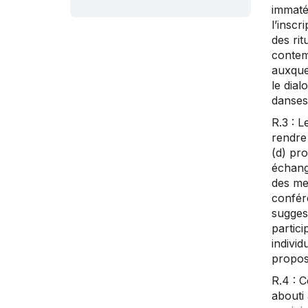
immaté
l’inscr
des rit
contemp
auxque
le dia
danses 
R.3 : 
rendre 
(d) pro
échange
des me
confére
sugges
partici
indivi
propos
R.4 : C
abouti 