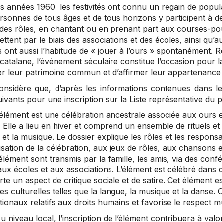
s années 1960, les festivités ont connu un regain de popul
sonnes de tous âges et de tous horizons y participent à des
des rôles, en chantant ou en prenant part aux courses-pours
ttent par le biais des associations et des écoles, ainsi qu’a
 ont aussi l’habitude de « jouer à l’ours » spontanément. R
catalane, l’événement séculaire constitue l’occasion pour l
er leur patrimoine commun et d’affirmer leur appartenanc
onsidère
que, d’après les informations contenues dans le d
uivants pour une inscription sur la Liste représentative du p
’élément est une célébration ancestrale associée aux ours e
 Elle a lieu en hiver et comprend un ensemble de rituels e
et la musique. Le dossier explique les rôles et les responsabi
isation de la célébration, aux jeux de rôles, aux chansons e
l’élément sont transmis par la famille, les amis, via des conf
ux écoles et aux associations. L’élément est célébré dans dif
e un aspect de critique sociale et de satire. Cet élément es
es culturelles telles que la langue, la musique et la danse
tionaux relatifs aux droits humains et favorise le respect m
u niveau local, l’inscription de l’élément contribuera à valo