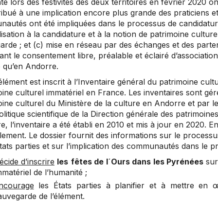
te lors des festivités des deux territoires en février 2020 
ibué à une implication encore plus grande des praticiens et
autés ont été impliquées dans le processus de candidature
lisation à la candidature et à la notion de patrimoine cultur
rde ; et (c) mise en réseau par des échanges et des parten
nt le consentement libre, préalable et éclairé d’associations,
 qu’en Andorre.
’élément est inscrit à l’Inventaire général du patrimoine cult
oine culturel immatériel en France. Les inventaires sont g
ine culturel du Ministère de la culture en Andorre et par 
olitique scientifique de la Direction générale des patrimoin
, l’inventaire a été établi en 2010 et mis à jour en 2020. En
ement. Le dossier fournit des informations sur le processus
ats parties et sur l’implication des communautés dans le pr
écide d’inscrire
les
fêtes de l´Ours dans les Pyrénées
sur
mmatériel de l’humanité ;
ncourage
les États parties à planifier et à mettre en
auvegarde de l’élément.