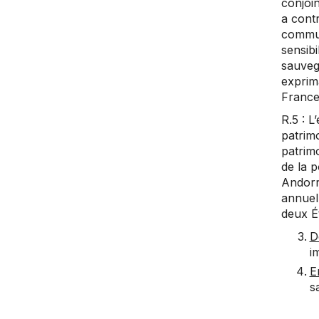
conjoin
a contr
commun
sensibi
sauvega
exprima
France
R.5 : L
patrim
patrimo
de la p
Andorre
annuell
deux Ét
D
i
E
s