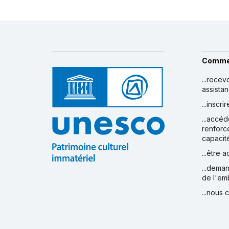
Comme
...recev
assista
...inscr
...accéd
renforc
capacit
...être 
...deman
de l'em
...nous 