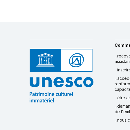
Comme
...recev
assista
...inscr
...accéd
renforc
capacit
...être 
...deman
de l'em
...nous 