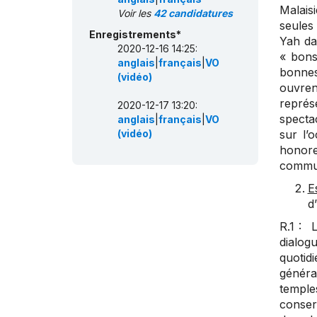
Malais
Voir les
42 candidatures
seules
Enregistrements*
Yah da
2020-12-16 14:25:
« bons
anglais
|
français
|
VO
bonnes
(vidéo)
ouvre
représe
2020-12-17 13:20:
spectac
anglais
|
français
|
VO
(vidéo)
sur l’
honore
commu
E
d
R.1 : 
dialogu
quotid
généra
temple
conserv