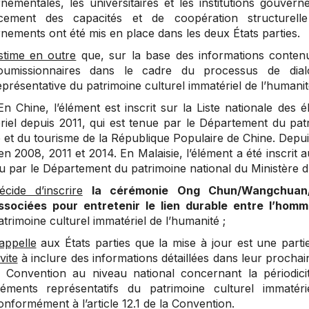
nementales, les universitaires et les institutions gouve
rcement des capacités et de coopération structure
nements ont été mis en place dans les deux États parties.
stime en outre
que, sur la base des informations contenu
oumissionnaires dans le cadre du processus de dialog
eprésentative du patrimoine culturel immatériel de l’humanité 
n Chine, l’élément est inscrit sur la Liste nationale des 
riel depuis 2011, qui est tenue par le Département du patr
 et du tourisme de la République Populaire de Chine. Depuis
en 2008, 2011 et 2014. En Malaisie, l’élément a été inscrit 
u par le Département du patrimoine national du Ministère du
écide d’inscrire
la cérémonie Ong Chun/Wangchuan/W
ssociées pour entretenir le lien durable entre l’homm
atrimoine culturel immatériel de l’humanité ;
appelle
aux États parties que la mise à jour est une parti
vite
à inclure des informations détaillées dans leur procha
a Convention au niveau national concernant la périodici
léments représentatifs du patrimoine culturel immatér
onformément à l’article 12.1 de la Convention.