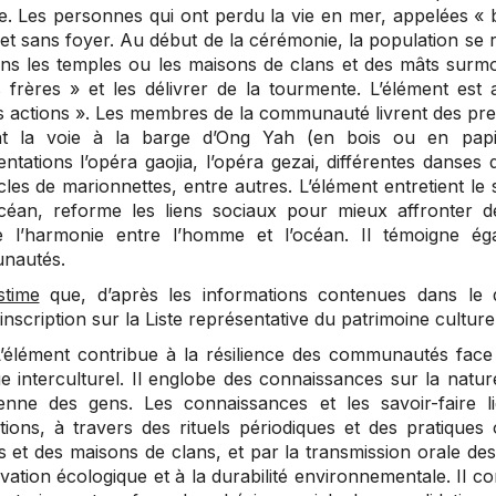
ie. Les personnes qui ont perdu la vie en mer, appelées «
 et sans foyer. Au début de la cérémonie, la population se
ns les temples ou les maisons de clans et des mâts surmo
 frères » et les délivrer de la tourmente. L’élément est
 actions ». Les membres de la communauté livrent des presta
nt la voie à la barge d’Ong Yah (en bois ou en papi
ntations l’opéra gaojia, l’opéra gezai, différentes danses
les de marionnettes, entre autres. L’élément entretient le 
océan, reforme les liens sociaux pour mieux affronter
 l’harmonie entre l’homme et l’océan. Il témoigne éga
nautés.
stime
que, d’après les informations contenues dans le dos
’inscription sur la Liste représentative du patrimoine cultur
L’élément contribue à la résilience des communautés face
e interculturel. Il englobe des connaissances sur la nature
ienne des gens. Les connaissances et les savoir-faire l
tions, à travers des rituels périodiques et des pratique
s et des maisons de clans, et par la transmission orale des
ation écologique et à la durabilité environnementale. Il co