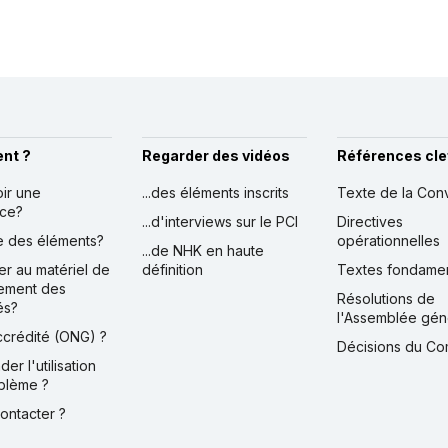
nt ?
Regarder des vidéos
Références cle
oir une
...des éléments inscrits
Texte de la Con
nce?
...d'interviews sur le PCI
Directives
ire des éléments?
opérationnelles
...de NHK en haute
er au matériel de
définition
Textes fondame
ement des
Résolutions de
és?
l'Assemblée gén
accrédité (ONG) ?
Décisions du Co
der l'utilisation
blème ?
contacter ?