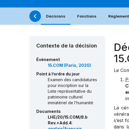
Décisions
Fonctions
Règlement 
Dé
Contexte de la décision
15
Événement
15.COM (Paris, 2020)
Le Com
Point à l’ordre du jour
P
Examen des candidatures
pour inscription sur la
C
Liste représentative du
e
patrimoine culturel
i
immatériel de l’humanité
La cér
Documents
vénérat
LHE/20/15.COM/8.b
s’est 
Rev.+Add.4
:
dans l
anglais
|
français