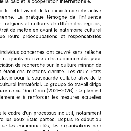
e la paix et la coopération internationale.
le reflet vivant de la coexistence interactive
sienne. La pratique témoigne de l’influence
s, religions et cultures de différentes régions,
rait de mettre en avant le patrimoine culturel
e leurs préoccupations et responsabilités
 individus concernés ont œuvré sans relâche
forts conjoints au niveau des communautés pour
sociation de recherche sur la culture minnan de
établi des relations d’amitié. Les deux États
laisie pour la sauvegarde collaborative de la
lturel immatériel. Le groupe de travail dirige
a cérémonie Ong Chun (2021–2026). Ce plan est
’élément et à renforcer les mesures actuelles
s le cadre d’un processus inclusif, notamment
e les deux États parties. Depuis le début du
avec les communautés, les organisations non