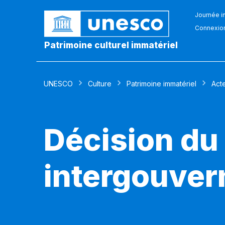
Journée in
Connexio
Patrimoine culturel immatériel
UNESCO
Culture
Patrimoine immatériel
Act
Décision du
intergouver