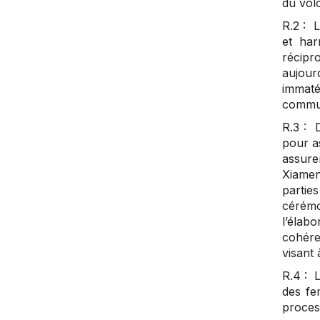
du volo
R.2 : L
et har
récipro
aujourd
immaté
commun
R.3 : 
pour as
assurer
Xiamen
partie
cérémon
l’élab
cohére
visant 
R.4 : 
des fe
proces