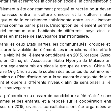
ntarisme et renforce la cohésion sociale, la consolidation d
’élément a été constamment pratiqué et recréé pour devenir 
monieuse entre la culture chinoise et la culture malai
que et de la coexistence satisfaisante entre les civilisation
’hui comme par le passé. L’inscription de l’élément permett
riel commun aux habitants de différents pays ainsi qu
es en matière de sauvegarde transfrontalière.
Dans les deux États parties, les communautés, groupes et
surer la viabilité de l’élément. Les interactions et les ef
 la viabilité de l’élément ont débuté en 2015, lorsque l’As
, en Chine, et l’Association Baba Nyonya de Malaisie ont 
s ont également mis en place le groupe de travail Chine-Ma
ie Ong Chun avec le soutien des autorités du patrimoine cu
oration du Plan d’action pour la sauvegarde conjointe de l
nt et opère à différents niveaux afin de sensibiliser à l
à le sauvegarder.
La préparation du dossier de candidature a été réalisée dan
mmes et des enfants, et a reposé sur la coopération entr
sus en 2015, diverses consultations ont été organisées 