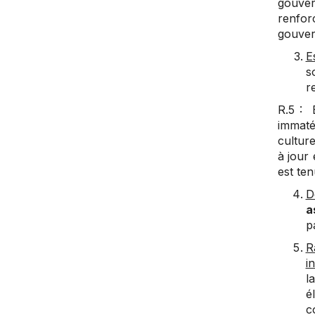
gouver
renfo
gouver
E
s
r
R.5 : E
immaté
culture
à jour 
est ten
D
a
p
R
in
l
é
c