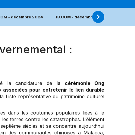
COM - décembre 2024
18.COM - décembre 2023
17.COM
vernemental :
sé la candidature de
la cérémonie Ong
associées pour entretenir le lien durable
a Liste représentative du patrimoine culturel
es dans les coutumes populaires liées à la
t les terres contre les catastrophes. L’élément
-septième siècles et se concentre aujourd’hui
sein des communautés chinoises à Malacca,