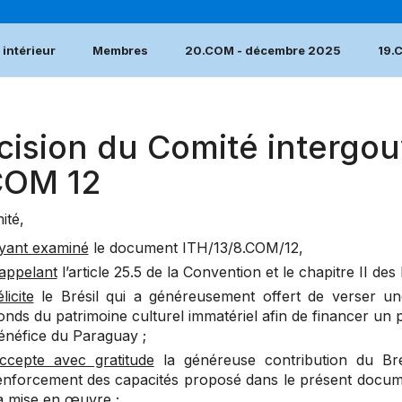
intérieur
Membres
20.COM - décembre 2025
19.
cision du Comité intergou
COM 12
ité,
yant examiné
le document ITH/13/8.COM/12,
appelant
l’
article 25.5
de la Convention et le
chapitre II
des D
licite
le Brésil qui a généreusement offert de verser un
onds du patrimoine culturel immatériel afin de financer u
énéfice du Paraguay ;
ccepte avec gratitude
la généreuse contribution du Br
enforcement des capacités proposé dans le présent docu
a mise en œuvre ;