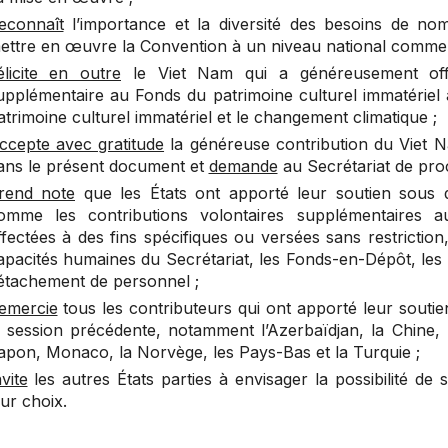
econnaît
l’importance et la diversité des besoins de no
ettre en œuvre la Convention à un niveau national comme i
élicite en outre
le Viet Nam qui a généreusement offe
upplémentaire au Fonds du patrimoine culturel immatériel 
atrimoine culturel immatériel et le changement climatique ;
ccepte avec gratitude
la généreuse contribution du Viet 
ans le présent document et
demande
au Secrétariat de pro
rend note
que les États ont apporté leur soutien sous d
omme les contributions volontaires supplémentaires a
ffectées à des fins spécifiques ou versées sans restricti
apacités humaines du Secrétariat, les Fonds-en-Dépôt, les
étachement de personnel ;
emercie
tous les contributeurs qui ont apporté leur soutie
a session précédente, notamment l’Azerbaïdjan, la Chine, le
apon, Monaco, la Norvège, les Pays-Bas et la Turquie ;
nvite
les autres États parties à envisager la possibilité de
eur choix.