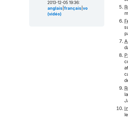
2013-12-05 19:36:
R
anglais
|
français
|
vo
m
(vidéo)
F
s
p
A
d
P
c
a
c
d
R
l
J
I
l