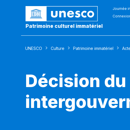
Journée in
Connexio
Patrimoine culturel immatériel
UNESCO
Culture
Patrimoine immatériel
Act
Décision du
intergouver