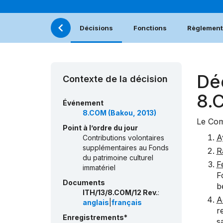
Décisions
Fonctions
Règlement 
Dé
Contexte de la décision
8.
Événement
8.COM (Bakou, 2013)
Le Com
Point à l’ordre du jour
A
Contributions volontaires
supplémentaires au Fonds
R
du patrimoine culturel
Fé
immatériel
F
Documents
b
ITH/13/8.COM/12 Rev.
:
A
anglais
|
français
r
Enregistrements*
s