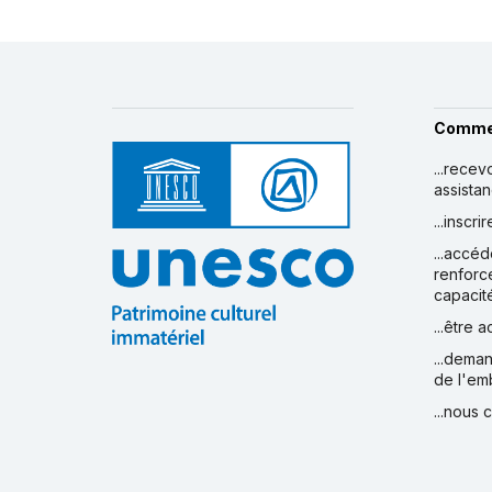
Comme
...recev
assista
...inscr
...accéd
renforc
capacit
...être 
...deman
de l'em
...nous 