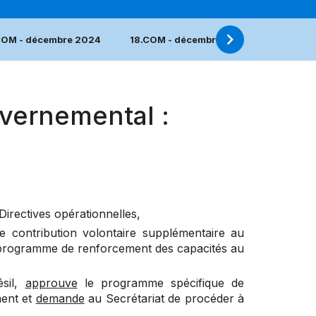
COM - décembre 2024
18.COM - décembre 2023
17.COM
vernemental :
irectives opérationnelles,
e contribution volontaire supplémentaire au
n programme de renforcement des capacités au
ésil,
approuve
le programme spécifique de
ment et
demande
au Secrétariat de procéder à