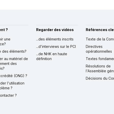
nt ?
Regarder des vidéos
Références cle
oir une
...des éléments inscrits
Texte de la Con
nce?
...d'interviews sur le PCI
Directives
ire des éléments?
opérationnelles
...de NHK en haute
er au matériel de
définition
Textes fondame
ement des
Résolutions de
és?
l'Assemblée gén
accrédité (ONG) ?
Décisions du Co
der l'utilisation
blème ?
contacter ?