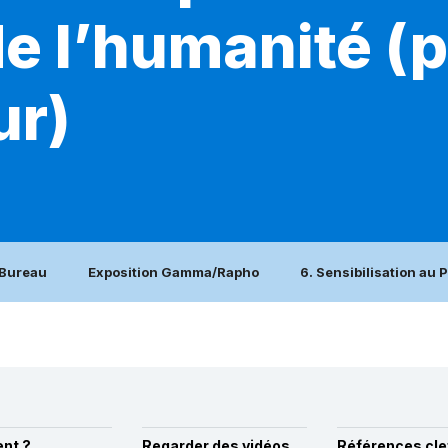
e l’humanité (p
ur)
 Bureau
Exposition Gamma/Rapho
6. Sensibilisation au 
nt ?
Regarder des vidéos
Références cle