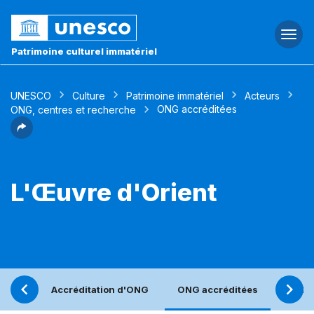
Togg
navi
Patrimoine culturel immatériel
UNESCO
Culture
Patrimoine immatériel
Acteurs
ONG accréditées
ONG, centres et recherche
L'Œuvre d'Orient
Accréditation d'ONG
ONG accréditées
Réfle