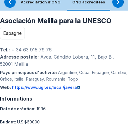
Accréditation d'ONG
ONG accréditées
Réfle
Asociación Melilla para la UNESCO
Espagne
Tel.:
+ 34 63 915 79 76
Adresse postale:
Avda. Cándido Lobera, 11, Bajo B .
52001 Melilla
Pays principaux d'activité:
Argentine, Cuba, Espagne, Gambie,
Grèce, Italie, Paraguay, Roumanie, Togo
Web:
https://www.ugr.es/local/javera
Informations
Date de création:
1996
Budget:
U.S.$60000