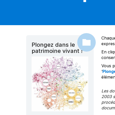
Chaque
expres
Plongez dans le
patrimoine vivant !
En cliq
consen
Vous po
‘
Plonge
élément
Les dos
2003 s
procédu
documen