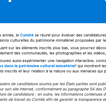
 année, le
Comité
se réunit pour évaluer des candidatures 
sions culturelles du patrimoine immatériel proposées par l
uant sur les éléments inscrits plus bas, vous pourrez décou
tement des communautés, les photographies et les vidéos, a
uvez aussi expérimenter une navigation interactive, concep
z dans le patrimoine culturel immatériel
’ qui montrent le
s inscrits et leur relation à la nature ou aux menaces qui 
siers de candidature soumis par les États parties sont publ
ur son site Internet, conformément au paragraphe 54 des Di
re de candidature ; en outre, les informations contenues da
ts de travail du Comité afin de garantir la transparence et 