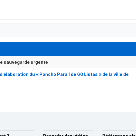
ne sauvegarde urgente
’élaboration du « Poncho Para’i de 60 Listas » de la ville de
nt ?
Regarder des vidéos
Références cle