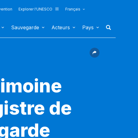
vention
Explorer l'UNESCO
Français
Sauvegarde
Acteurs
Pays
rimoine
gistre de
egarde