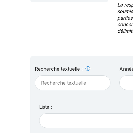
La res
soumis
partie
concern
délimit
Recherche textuelle :
Année
Liste :