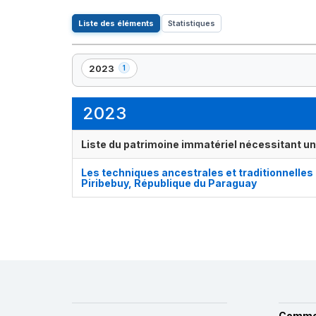
Liste des éléments
Statistiques
2023
1
,
1
élément(s)
2023
Liste du patrimoine immatériel nécessitant u
Les techniques ancestrales et traditionnelles d
Piribebuy, République du Paraguay
Comme