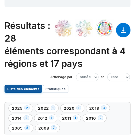
Résultats
:
28
éléments correspondant à 4
régions et 17 pays
Liste des éléments
Statistiques
2025
2022
2020
2018
2
1
1
3
,
,
,
,
2
1
1
3
2014
2012
2011
2010
2
1
1
2
,
,
,
,
élément(s)
élément(s)
élément(s)
élément(s)
2
1
1
2
2009
2008
8
7
,
,
élément(s)
élément(s)
élément(s)
élément(s)