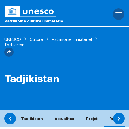
Togg
navi
Patrimoine culturel immatériel
UNESCO
Culture
Patrimoine immatériel
Tadjikistan
Tadjikistan
Tadjikistan
Actualités
Projet
Rapport p