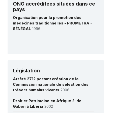
immatériel en Afrique de l'Ouest (Sahel)
ONG accréditées situées dans ce
1 janvier 2020 – 31 décembre 2021
pays
Montant (US$)
59 571
Organisation pour la promotion des
médecines traditionnelles - PROMETRA -
Le renforcement des capacités
SÉNÉGAL
1996
nationales en matière de sauvegarde du
patrimoine culturel immatériel au Sénégal
25 juillet 2018 – 31 décembre 2020
Montant (US$)
99 889
Renforcer les capacités des Etats parties
pour la sauvegarde du patrimoine culturel
Législation
Plus de détails
immatériel en Afrique de l'Ouest (Sahel)
Arrêté 2712 portant création de la
1 janvier 2018 – 1 décembre 2019
Commission nationale de selection des
Montant (US$)
51 114
trésors humains vivants
2006
L'inventaire des musiques traditionnelles
Droit et Patrimoine en Afrique 2: de
au Sénégal
12 août 2013 – 3 décembre 2014
Gabon à Libéria
2002
Montant (US$)
80 789