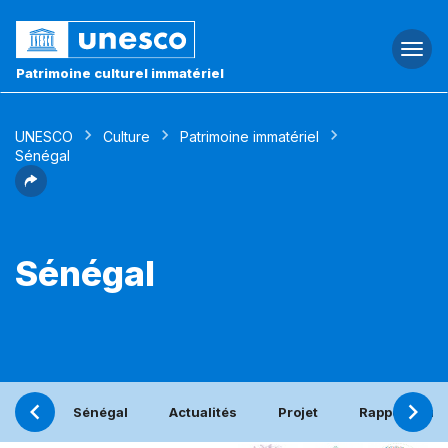
Togg
navi
Patrimoine culturel immatériel
UNESCO
Culture
Patrimoine immatériel
Sénégal
Sénégal
Sénégal
Actualités
Projet
Rapport péri