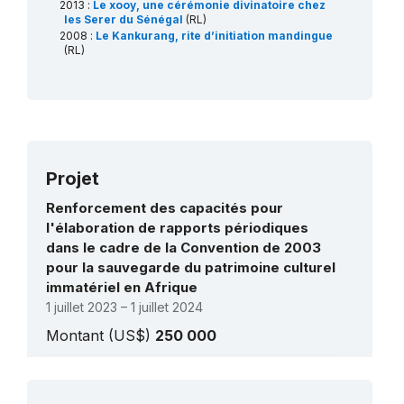
2013 :
Le xooy, une cérémonie divinatoire chez
les Serer du Sénégal
(RL)
2008 :
Le Kankurang, rite d’initiation mandingue
(RL)
Projet
Renforcement des capacités pour
l'élaboration de rapports périodiques
dans le cadre de la Convention de 2003
pour la sauvegarde du patrimoine culturel
immatériel en Afrique
1 juillet 2023 – 1 juillet 2024
Montant (US$)
250 000
Renforcer les capacités des Etats parties
pour la sauvegarde du patrimoine culturel
Voir tous les projets