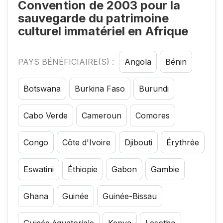
Convention de 2003 pour la
sauvegarde du patrimoine
culturel immatériel en Afrique
PAYS BÉNÉFICIAIRE(S) :
Angola
Bénin
Botswana
Burkina Faso
Burundi
Cabo Verde
Cameroun
Comores
Congo
Côte d'Ivoire
Djibouti
Érythrée
Eswatini
Éthiopie
Gabon
Gambie
Ghana
Guinée
Guinée-Bissau
Guinée équatoriale
Kenya
Lesotho