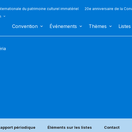
ternationale du patrimoine culturel immatériel
20e anniversaire de la Con
n
Convention
Événements
Thèmes
Listes
ria
apport périodique
Éléments sur les listes
Contact