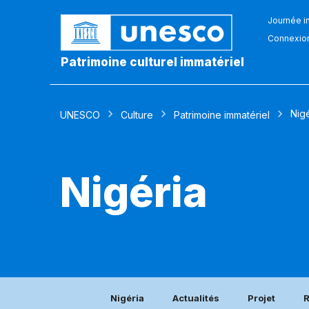
Journée in
Connexio
Patrimoine culturel immatériel
Nigé
UNESCO
Culture
Patrimoine immatériel
Nigéria
Nigéria
Actualités
Projet
R