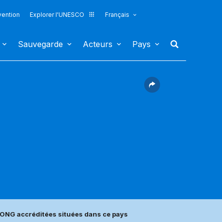
vention
Explorer l'UNESCO
Français
Sauvegarde
Acteurs
Pays
ONG accréditées situées dans ce pays