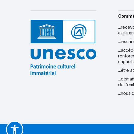
Comme
...recev
assista
...inscr
...accéd
renforc
capacit
...être 
...deman
de l'em
...nous 