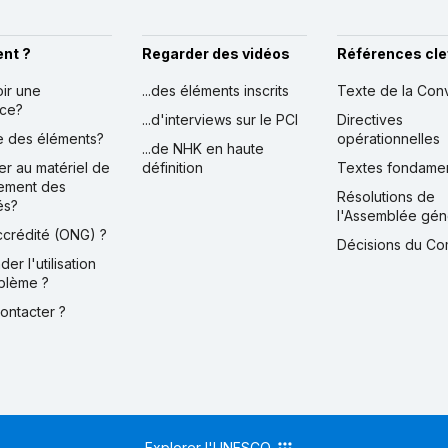
nt ?
Regarder des vidéos
Références cle
oir une
...des éléments inscrits
Texte de la Con
nce?
...d'interviews sur le PCI
Directives
ire des éléments?
opérationnelles
...de NHK en haute
er au matériel de
définition
Textes fondame
ement des
Résolutions de
és?
l'Assemblée gén
accrédité (ONG) ?
Décisions du Co
der l'utilisation
blème ?
contacter ?
Explorer l'UNESCO