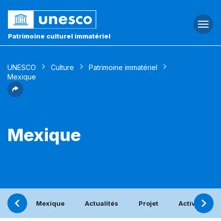
Togg
navi
Patrimoine culturel immatériel
UNESCO
Culture
Patrimoine immatériel
Mexique
Mexique
Mexique
Actualités
Projet
Activités bé