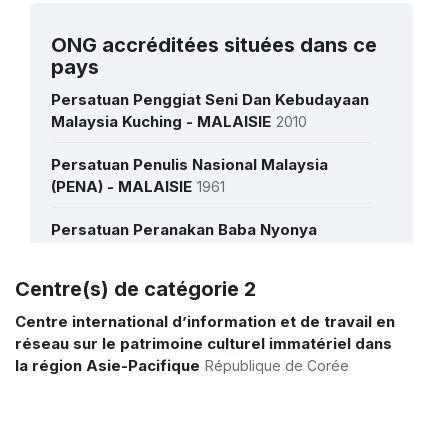
Alena de partager des histoires avec des
publics du monde entier
ONG accréditées situées dans ce
pays
Voir toutes les interviews
Persatuan Penggiat Seni Dan Kebudayaan
Malaysia Kuching - MALAISIE
2010
Persatuan Penulis Nasional Malaysia
(PENA) - MALAISIE
1961
Persatuan Peranakan Baba Nyonya
Malaysia - MALAISIE
1986
Centre(s) de catégorie 2
Pertubuhan Kraft Malaysia (Dikenali
Plus de détails
Sebagai Malaysian Craft Council) -
Centre international d’information et de travail en
MALAISIE
2019
réseau sur le patrimoine culturel immatériel dans
la région Asie-Pacifique
République de Corée
Pusat Budaya Pusaka SDN. BHD -
MALAISIE