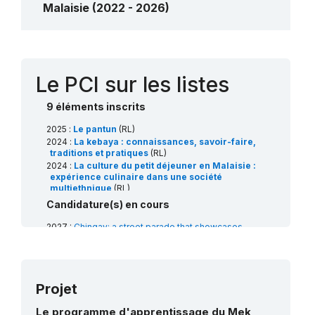
Malaisie (2022 - 2026)
Contact
Le PCI sur les listes
9 éléments inscrits
2025 :
Le pantun
(RL)
2024 :
La kebaya : connaissances, savoir-faire,
traditions et pratiques
(RL)
2024 :
La culture du petit déjeuner en Malaisie :
expérience culinaire dans une société
multiethnique
(RL)
2023 :
Le Mek Mulung
(USL)
Candidature(s) en cours
2021 :
Le songket
(RL)
2020 :
La cérémonie Ong
2027 :
Chingay: a street parade that showcases
Chun/Wangchuan/Wangkang, les rituels et les
multiculturalism, traditions and artistic displays of
pratiques associées pour entretenir le lien
communities
(RL)
durable entre l’homme et l’océan
(RL)
2027 :
Lion dance: performing arts and social
2019 :
Le silat
(RL)
practices using lion costumes and props
(RL)
2018 :
Le Dondang Sayang
(RL)
Projet
2026 :
Le théâtre d’ombres du Kelantan
(RL)
2008 :
Le théâtre Mak Yong
(RL)
2026 :
Le théâtre Mak Yong
(RL)
Le programme d'apprentissage du Mek