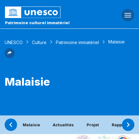
Togg
navi
Patrimoine culturel immatériel
Malaisie
UNESCO
Culture
Patrimoine immatériel
Malaisie
Malaisie
Actualités
Projet
Rapport péri