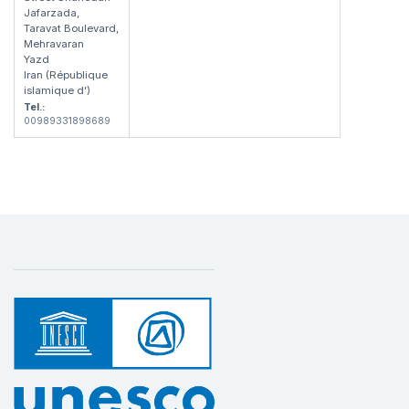
Jafarzada,
Taravat Boulevard,
Mehravaran
Yazd
Iran (République
islamique d’)
Tel.:
00989331898689