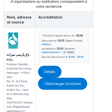
4 organisations ou institutions correspondent à
votre recherche
Nom, adresse
Accréditation
et source
Prochain rapport prévu en:
2029
2025
Renouvelé en
(Rapport d'activité :
anglais
)
2020
Accrédité en
(Demande :
•
anglais/persan
)
N° 90433
باغ پارسی میراث
Réunion décisionnaire:
8.GA - 2020
زنده
Persian Garden
Institute for Living
Détails
Heritage - PGILH
[en]
No. 6, 3rd floor,
Télécharger brochure
Salamas Sq.,
Golha Sq., Jalal
Al-e Ahmed Exp.
Way
1431753133 Tehran
Iran (République
islamique d’)