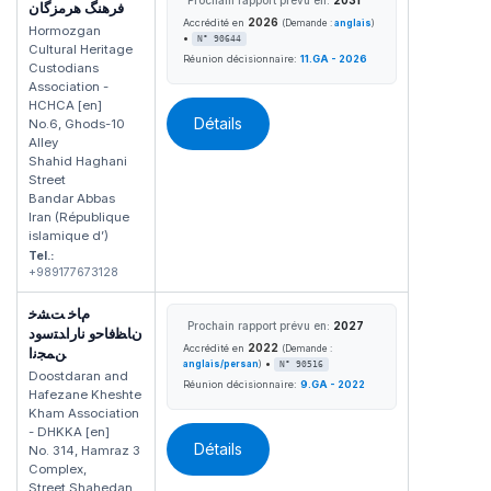
فرهنگ هرمزگان
2026
Accrédité en
(Demande :
anglais
)
Hormozgan
•
N° 90644
Cultural Heritage
Réunion décisionnaire:
11.GA - 2026
Custodians
Association -
HCHCA [en]
Détails
No.6, Ghods-10
Alley
Shahid Haghani
Street
Bandar Abbas
Iran (République
islamique d’)
Tel.:
+989177673128
مﺎﺧ ﺖﺸﺧ
Prochain rapport prévu en:
2027
نﺎﻈﻓﺎﺣو ناراﺪﺘﺳود
2022
Accrédité en
(Demande :
ﻦﻤﺠﻧا
•
anglais/persan
)
N° 90516
Doostdaran and
Réunion décisionnaire:
9.GA - 2022
Hafezane Kheshte
Kham Association
- DHKKA [en]
Détails
No. 314, Hamraz 3
Complex,
Street Shahedan