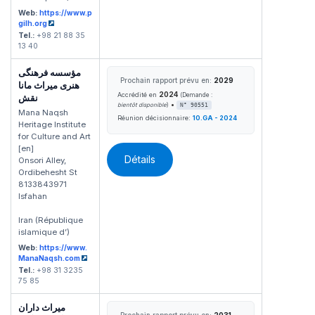
Web:
https://www.p
gilh.org
Tel.:
+98 21 88 35
13 40
مؤسسه فرهنگی
Prochain rapport prévu en:
2029
هنری میراث مانا
2024
Accrédité en
(Demande :
نقش
•
bientôt disponible
)
N° 90551
Mana Naqsh
Réunion décisionnaire:
10.GA - 2024
Heritage Institute
for Culture and Art
[en]
Détails
Onsori Alley,
Ordibehesht St
8133843971
Isfahan
Iran (République
islamique d’)
Web:
https://www.
ManaNaqsh.com
Tel.:
+98 31 3235
75 85
میراث داران
Prochain rapport prévu en:
2031